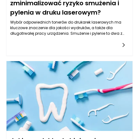
zminimalizować ryzyko smużenia i
pylenia w druku laserowym?
Wybór odpowiednich tonerów do drukarek laserowych ma
kluczowe znaczenie dla jakości wydruków, a także dla
długotrwałej pracy urządzenia. Smużenie i pylenie to dwa z
najczęściej występujących problemów, które mogą znacznie
obniżyć estetykę dokumentów oraz ich czytelność. Dlatego
istotne jest, aby osoby korzystające z drukarek laserowych
były świadome, jakie tonery wybrać, aby zminimalizować
ryzyko tych problemów. Warto zacząć od zrozumienia, jak
funkcjonuje technologia druku laserowego oraz jak tonery
wpływają na końcowy efekt.