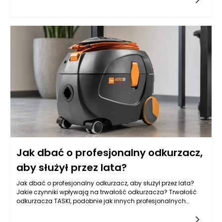
czy stylem, które niekoniecznie odpowiadają ich wizjom. Wiele
gotowych rozwiązań jest dostępnych w określonych
wymiarach oraz stylach, co leży w opozycji do unikalnych
potrzeb i preferencji mieszkańców. W większych
pomieszczeniach mogą one wyglądać nieproporcjonalnie,
podczas gdy w małych przestrzeniach potrafią być zbyt
masywne. Tego rodzaju ograniczenia stawiają przed
użytkownikami wyzwanie, które nie zawsze udaje się
rozwiązać.
Jak dbać o profesjonalny odkurzacz,
aby służył przez lata?
Jak dbać o profesjonalny odkurzacz, aby służył przez lata?
Jakie czynniki wpływają na trwałość odkurzacza? Trwałość
odkurzacza TASKI, podobnie jak innych profesjonalnych
sprzętów, jest zależna od wielu czynników, które zaczynają