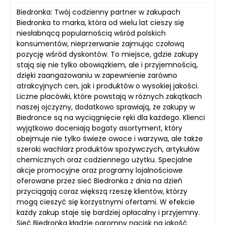
Biedronka: Twój codzienny partner w zakupach
Biedronka to marka, która od wielu lat cieszy się
niesłabnącą popularnością wśród polskich
konsumentów, nieprzerwanie zajmując czołową
pozycję wśród dyskontów. To miejsce, gdzie zakupy
stają się nie tylko obowiązkiem, ale i przyjemnością,
dzięki zaangażowaniu w zapewnienie zarówno
atrakcyjnych cen, jak i produktów o wysokiej jakości.
Liczne placówki, które powstają w różnych zakątkach
naszej ojczyzny, dodatkowo sprawiają, że zakupy w
Biedronce są na wyciągnięcie ręki dla każdego. Klienci
wyjątkowo doceniają bogaty asortyment, który
obejmuje nie tylko świeże owoce i warzywa, ale także
szeroki wachlarz produktów spożywczych, artykułów
chemicznych oraz codziennego użytku. Specjalne
akcje promocyjne oraz programy lojalnościowe
oferowane przez sieć Biedronka z dnia na dzień
przyciągają coraz większą rzeszę klientów, którzy
mogą cieszyć się korzystnymi ofertami. W efekcie
każdy zakup staje się bardziej opłacalny i przyjemny.
Sieć Biedronka kładzie ogromny nacisk na jakość