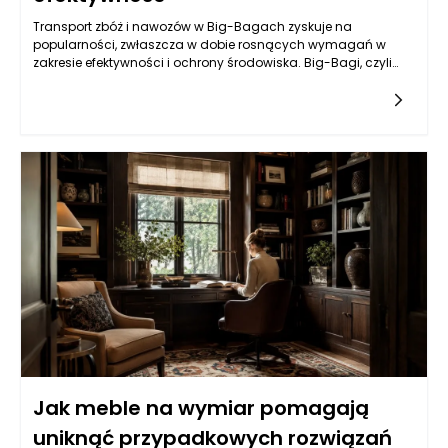
Transport zbóż i nawozów w Big-Bagach zyskuje na
popularności, zwłaszcza w dobie rosnących wymagań w
zakresie efektywności i ochrony środowiska. Big-Bagi, czyli
duże worki polipropylenowe, pozwalają na składowanie i
transportowanie znacznych ilości materiału przy minimalnym
zużyciu opakowań. Dzięki swojej konstrukcji są one znacznie
bardziej efektywne niż tradycyjne metody pakowania, takie jak
worki papierowe czy plastikowe. Umożliwiają one także
redukcję odpadów, co jest kluczowym aspektem w
dzisiejszym zrównoważonym rozwoju przedsiębiorstw.
Przemysł rolniczy, dzięki stosowaniu Big-Bagów, może
zredukować koszty transportu a także podnieść efektywność
operacyjną.
Jak meble na wymiar pomagają
uniknąć przypadkowych rozwiązań