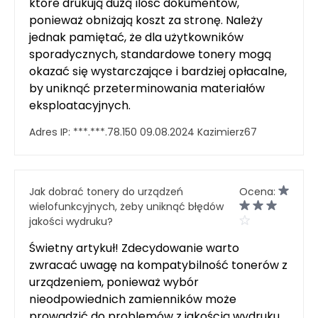
które drukują dużą ilość dokumentów,
ponieważ obniżają koszt za stronę. Należy
jednak pamiętać, że dla użytkowników
sporadycznych, standardowe tonery mogą
okazać się wystarczające i bardziej opłacalne,
by uniknąć przeterminowania materiałów
eksploatacyjnych.
Adres IP:
***.***.78.150
09.08.2024
Kazimierz67
Jak dobrać tonery do urządzeń
Ocena:
wielofunkcyjnych, żeby uniknąć błędów
jakości wydruku?
Świetny artykuł! Zdecydowanie warto
zwracać uwagę na kompatybilność tonerów z
urządzeniem, ponieważ wybór
nieodpowiednich zamienników może
prowadzić do problemów z jakością wydruku