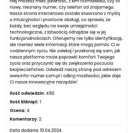
niej możesz mieć pewność, z kim rozmawiasz, czy to
nowy, nieznany numer, czy telefon od znajomego.
Nasza strona internetowa została stworzona z myślą
o intuicyjności i prostocie obsługi, co sprawia, że
każdy, bez względu na swoje umiejętności
technologiczne, z łatwością odnajdzie się w jej
funkcjonalnościach. Oferujemy nie tylko identyfikację,
ale również wiele informacji, które mogą pomóc Ci w
codziennym życiu. Nie zwlekaj i przekonaj się sam, jak
nasza platforma może poprawić komfort Twojego
życia oraz przyczynić się do zwiększenia poczucia
bezpieczeństwa. Odwiedź naszą stronę pod adresem
www.info-numer.com.pl i odkryj możliwości, jakie daje
Ci nasze innowacyjne narzędzie!
Ilość odwiedzin:
490
Ilość kliknięć:
1
Ocena:
4
Komentarzy:
2
Data dodania: 10.04.2024