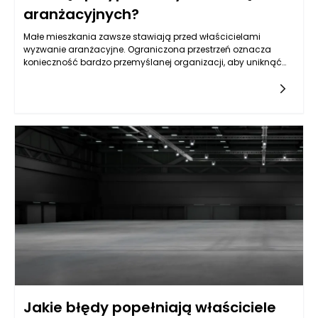
aranżacyjnych?
Małe mieszkania zawsze stawiają przed właścicielami
wyzwanie aranżacyjne. Ograniczona przestrzeń oznacza
konieczność bardzo przemyślanej organizacji, aby uniknąć
przypadkowych rozwiązań, które mogą tylko pogorszyć
sytuację. Meble na wymiar stają się w takich przypadkach
idealnym rozwiązaniem. Możliwość dostosowania kształtu i
rozmiaru pod konkretne potrzeby pozwala w pełni wykorzystać
każdy zakamarek. Dzięki temu można zrealizować nie tylko
funkcjonalne, ale również estetyczne cele, eliminując
wyszczerbianie mebli o standardowych rozmiarach, które
często nie pasują do specyfiki pomieszczenia. Dobry projekt
mebli na wymiar sprawi, że nawet najmniejsze wnętrze może
stać się komfortowe i stylowe, unikając jednocześnie
przypadkowych i chaotycznych rozwiązań.
Jakie błędy popełniają właściciele