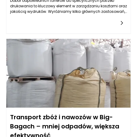
Dobór odpowiednich tonerów do specyficznych potrzeb
drukowania to kluczowy element w zarządzaniu kosztami oraz
jakością wydruków. Wyróżniamy kilka głównych zastosowań,
które wymagają zróżnicowanego podejścia do wyboru
tonerów. W kontekście druku dokumentów, grafik czy
retrospektywnych projektów, każdy rodzaj wymaga innego
rodzaju tonera, co może znacząco wpłynąć na ostateczny
rezultat. W tym artykule postaramy się dokładnie omówić, w
jaki sposób można dobrać tonery do różnych potrzeb, aby
uzyskać jak najlepsze efekty.
Transport zbóż i nawozów w Big-
Bagach – mniej odpadów, większa
efektywność