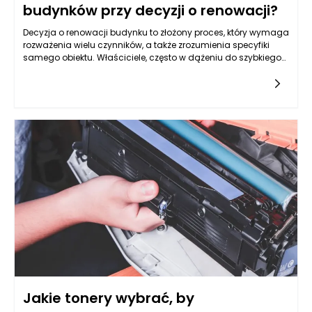
budynków przy decyzji o renowacji?
Decyzja o renowacji budynku to złożony proces, który wymaga
rozważenia wielu czynników, a także zrozumienia specyfiki
samego obiektu. Właściciele, często w dążeniu do szybkiego
rozwiązania problemów, popełniają wiele błędów, które mogą
prowadzić do nieodwracalnych konsekwencji finansowych i
strukturalnych. Przede wszystkim jednym z najczęstszych
błędów jest niedocenienie zakresu prac, które są potrzebne do
przeprowadzenia skutecznej renowacji. Wiele osób zakłada, że
wystarczy jedynie wymienić kilka elementów, gdy tymczasem
problem może być znacznie głębszy i wymagać
kompleksowego podejścia. Nie można zatem ograniczać
renowacji tylko do estetyki czy powierzchownych poprawek,
ignorując aspekty strukturalne oraz techniczne budynku.
Jakie tonery wybrać, by