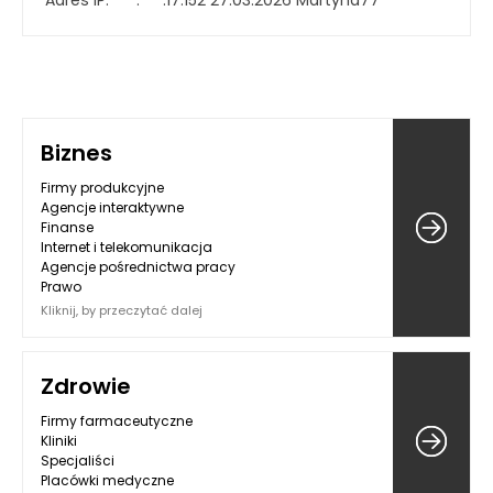
Adres IP:
***.***.17.152
27.03.2026
Martyna77
Biznes
Firmy produkcyjne
Agencje interaktywne
Finanse
Internet i telekomunikacja
Agencje pośrednictwa pracy
Prawo
Kliknij, by przeczytać dalej
Zdrowie
Firmy farmaceutyczne
Kliniki
Specjaliści
Placówki medyczne