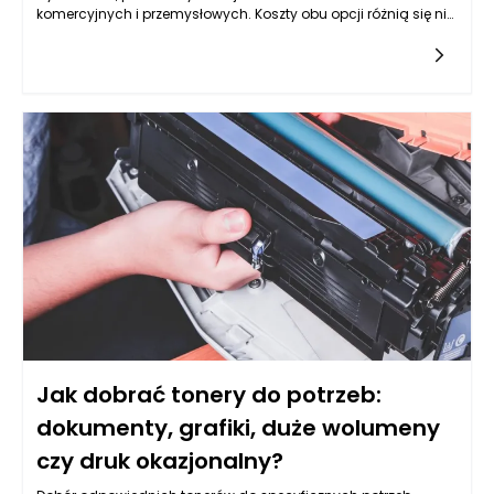
komercyjnych i przemysłowych. Koszty obu opcji różnią się nie
tylko na poziomie finansowym, lecz także w kontekście
długoterminowych korzyści i wydatków. Renowacja posadzki
to proces, który może obejmować wszelkie działania mające
na celu odnowienie powierzchni bez konieczności jej
całkowitej wymiany. Z drugiej strony, wymiana posadzki wiąże
się z dużymi kosztami oraz inwestycją czasu i pracy. W
niniejszym artykule przyjrzymy się przesłankom, które mogą
pomóc w podjęciu decyzji w świetle powyższych aspektów.
Jak dobrać tonery do potrzeb:
dokumenty, grafiki, duże wolumeny
czy druk okazjonalny?