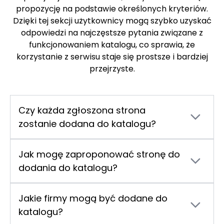
propozycję na podstawie określonych kryteriów.
Dzięki tej sekcji użytkownicy mogą szybko uzyskać
odpowiedzi na najczęstsze pytania związane z
funkcjonowaniem katalogu, co sprawia, że
korzystanie z serwisu staje się prostsze i bardziej
przejrzyste.
Czy każda zgłoszona strona
zostanie dodana do katalogu?
Nie, przesłanie zgłoszenia nie oznacza
automatycznego dodania strony do katalogu.
Jak mogę zaproponować stronę do
Administrator katalogu dokonuje selekcji stron
dodania do katalogu?
na podstawie własnych kryteriów. Firma
Jeśli chcesz zasugerować stronę swojej firmy
argonium.pl
, właściciel serwisu, zastrzega
do katalogu, możesz to zrobić za pomocą
sobie prawo do odrzucenia zgłoszenia bez
Jakie firmy mogą być dodane do
formularza kontaktowego dostępnego w
podania przyczyny. Katalog ma charakter
katalogu?
zakładce
Kontakt
. W zgłoszeniu należy podać
zamknięty i zawiera wyłącznie starannie