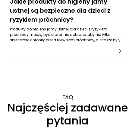
Jakie produkty do higieny jamy
ustnej są bezpieczne dla dzieci z
ryzykiem próchnicy?
Produkty do higieny jamy ustnej dla dzieci z ryzykiem
próchnicy muszą być starannie dobrane, aby nie tylko
skutecznie chroniły przed rozwojem próchnicy, ale także były
bezpieczne w użyciu. W pierwszej kolejności należy skupić się
na szczoteczkach do zębów. Wybór odpowiedniego modelu
dla dziecka to kluczowy krok w dbałości o higienę jamy
ustnej. Najlepiej zdecydować się na szczoteczki z miękkim
włosiem, które nie podrażnią wrażliwych dziąseł. Wiele firm
oferuje kolorowe szczoteczki z motywami z ulubionymi
postaciami dziecięcymi, co może dodatkowo zachęcać
maluchy do regularnego mycia zębów.
FAQ
Najczęściej zadawane
pytania