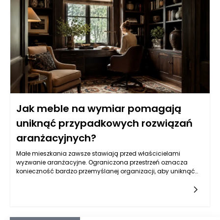
dzisiejszym zrównoważonym rozwoju przedsiębiorstw.
Przemysł rolniczy, dzięki stosowaniu Big-Bagów, może
zredukować koszty transportu a także podnieść efektywność
operacyjną.
Jak meble na wymiar pomagają
uniknąć przypadkowych rozwiązań
aranżacyjnych?
Małe mieszkania zawsze stawiają przed właścicielami
wyzwanie aranżacyjne. Ograniczona przestrzeń oznacza
konieczność bardzo przemyślanej organizacji, aby uniknąć
przypadkowych rozwiązań, które mogą tylko pogorszyć
sytuację. Meble na wymiar stają się w takich przypadkach
idealnym rozwiązaniem. Możliwość dostosowania kształtu i
rozmiaru pod konkretne potrzeby pozwala w pełni wykorzystać
każdy zakamarek. Dzięki temu można zrealizować nie tylko