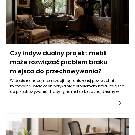
Czy indywidualny projekt mebli
może rozwiązać problem braku
miejsca do przechowywania?
W dobie rosnącej urbanizacji i ograniczonej powierzchni
mieszkalnej, wiele osób boryka się z problemem braku miejsca
do przechowywania. Tradycyjne meble, które znajdziemy w
popularnych sieciówkach, często nie spełniają naszych
wymagań. W odpowiedzi na te wyzwania, indywidualne
projekty mebli stają się rozwiązaniem, które nie tylko
odpowiada na potrzeby estetyczne, ale przede wszystkim
funkcjonalne. Meble na wymiar mogą być stworzone z myślą
o konkretnej przestrzeni, co sprawia, że możemy maksymalnie
wykorzystać każdy centymetr. Co więcej, dzięki elastyczności
w wyborze materiałów i wzorów, stworzone meble mogą