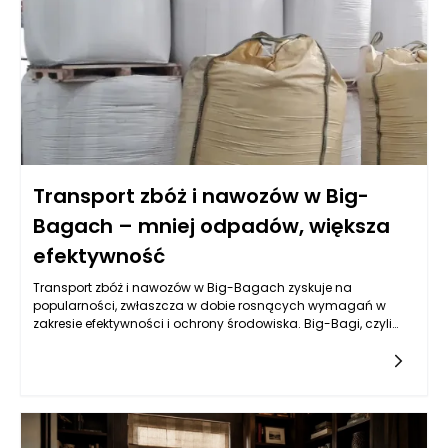
Transport zbóż i nawozów w Big-
Bagach – mniej odpadów, większa
efektywność
Transport zbóż i nawozów w Big-Bagach zyskuje na
popularności, zwłaszcza w dobie rosnących wymagań w
zakresie efektywności i ochrony środowiska. Big-Bagi, czyli
duże worki polipropylenowe, pozwalają na składowanie i
transportowanie znacznych ilości materiału przy minimalnym
zużyciu opakowań. Dzięki swojej konstrukcji są one znacznie
bardziej efektywne niż tradycyjne metody pakowania, takie jak
worki papierowe czy plastikowe. Umożliwiają one także
redukcję odpadów, co jest kluczowym aspektem w