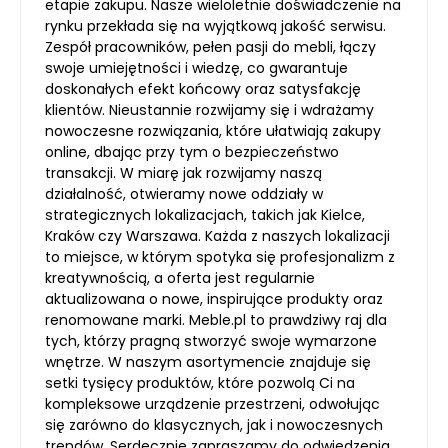
etapie zakupu. Nasze wieloletnie doświadczenie na
rynku przekłada się na wyjątkową jakość serwisu.
Zespół pracowników, pełen pasji do mebli, łączy
swoje umiejętności i wiedzę, co gwarantuje
doskonałych efekt końcowy oraz satysfakcję
klientów. Nieustannie rozwijamy się i wdrażamy
nowoczesne rozwiązania, które ułatwiają zakupy
online, dbając przy tym o bezpieczeństwo
transakcji. W miarę jak rozwijamy naszą
działalność, otwieramy nowe oddziały w
strategicznych lokalizacjach, takich jak Kielce,
Kraków czy Warszawa. Każda z naszych lokalizacji
to miejsce, w którym spotyka się profesjonalizm z
kreatywnością, a oferta jest regularnie
aktualizowana o nowe, inspirujące produkty oraz
renomowane marki. Meble.pl to prawdziwy raj dla
tych, którzy pragną stworzyć swoje wymarzone
wnętrze. W naszym asortymencie znajduje się
setki tysięcy produktów, które pozwolą Ci na
kompleksowe urządzenie przestrzeni, odwołując
się zarówno do klasycznych, jak i nowoczesnych
trendów. Serdecznie zapraszamy do odwiedzenia