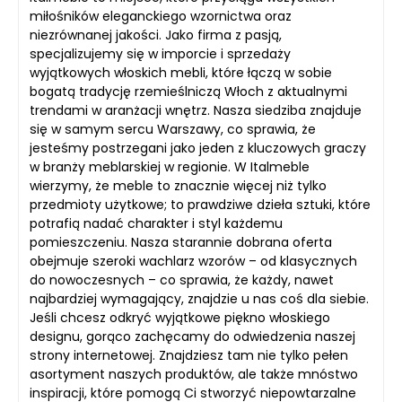
miłośników eleganckiego wzornictwa oraz
niezrównanej jakości. Jako firma z pasją,
specjalizujemy się w imporcie i sprzedaży
wyjątkowych włoskich mebli, które łączą w sobie
bogatą tradycję rzemieślniczą Włoch z aktualnymi
trendami w aranżacji wnętrz. Nasza siedziba znajduje
się w samym sercu Warszawy, co sprawia, że
jesteśmy postrzegani jako jeden z kluczowych graczy
w branży meblarskiej w regionie. W Italmeble
wierzymy, że meble to znacznie więcej niż tylko
przedmioty użytkowe; to prawdziwe dzieła sztuki, które
potrafią nadać charakter i styl każdemu
pomieszczeniu. Nasza starannie dobrana oferta
obejmuje szeroki wachlarz wzorów – od klasycznych
do nowoczesnych – co sprawia, że każdy, nawet
najbardziej wymagający, znajdzie u nas coś dla siebie.
Jeśli chcesz odkryć wyjątkowe piękno włoskiego
designu, gorąco zachęcamy do odwiedzenia naszej
strony internetowej. Znajdziesz tam nie tylko pełen
asortyment naszych produktów, ale także mnóstwo
inspiracji, które pomogą Ci stworzyć niepowtarzalne