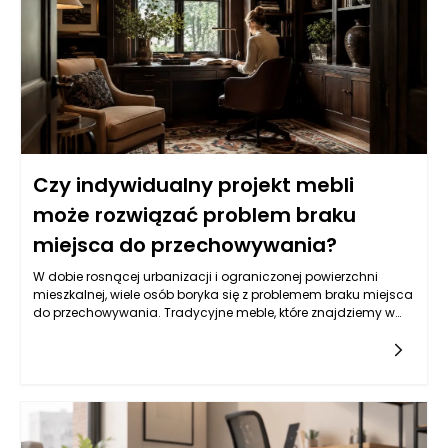
Czy indywidualny projekt mebli
może rozwiązać problem braku
miejsca do przechowywania?
W dobie rosnącej urbanizacji i ograniczonej powierzchni
mieszkalnej, wiele osób boryka się z problemem braku miejsca
do przechowywania. Tradycyjne meble, które znajdziemy w
popularnych sieciówkach, często nie spełniają naszych
wymagań. W odpowiedzi na te wyzwania, indywidualne
projekty mebli stają się rozwiązaniem, które nie tylko
odpowiada na potrzeby estetyczne, ale przede wszystkim
funkcjonalne. Meble na wymiar mogą być stworzone z myślą
o konkretnej przestrzeni, co sprawia, że możemy maksymalnie
wykorzystać każdy centymetr. Co więcej, dzięki elastyczności