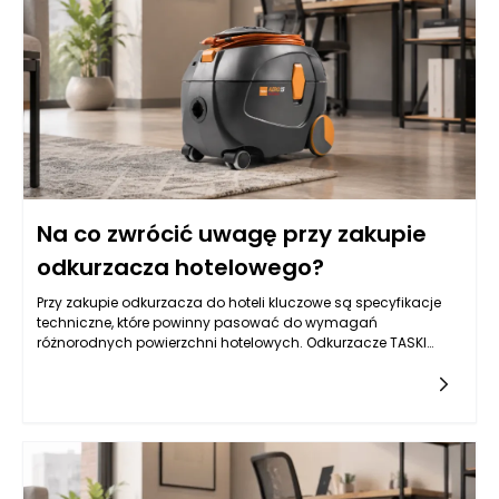
w wyborze materiałów i wzorów, stworzone meble mogą
odzwierciedlać osobowość ich właściciela oraz
harmonizować z resztą wnętrza.
Na co zwrócić uwagę przy zakupie
odkurzacza hotelowego?
Przy zakupie odkurzacza do hoteli kluczowe są specyfikacje
techniczne, które powinny pasować do wymagań
różnorodnych powierzchni hotelowych. Odkurzacze TASKI
wyróżniają się