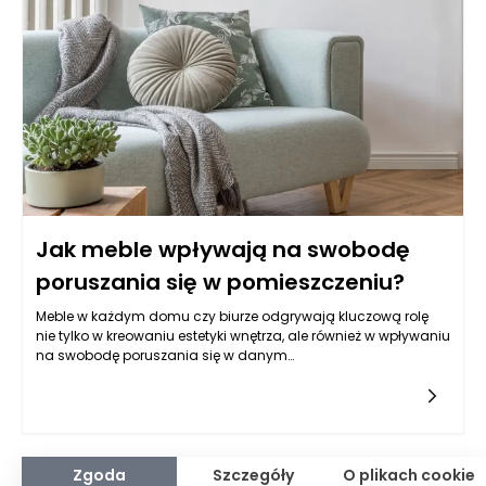
Jak meble wpływają na swobodę
poruszania się w pomieszczeniu?
Meble w każdym domu czy biurze odgrywają kluczową rolę
nie tylko w kreowaniu estetyki wnętrza, ale również w wpływaniu
na swobodę poruszania się w danym
pomieszczeniu. Właściwy dobór mebli oraz ich rozmieszczenie
mogą znacząco podnieść komfort życia mieszkańców oraz
ich produktywność w miejscu pracy. W związku z tym,
zrozumienie, jak konkretne elementy wyposażenia wpływają
na przestrzeń, w której się znajdują, staje się niezwykle istotne.
Odpowiednio dobrane meble nie tylko spełniają swoje
Zgoda
Szczegóły
O plikach cookie