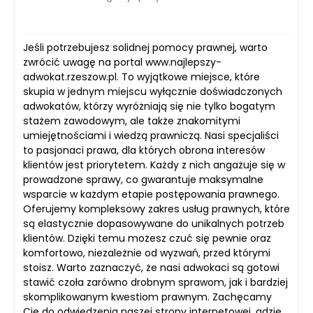
Jeśli potrzebujesz solidnej pomocy prawnej, warto
zwrócić uwagę na portal www.najlepszy-
adwokat.rzeszow.pl. To wyjątkowe miejsce, które
skupia w jednym miejscu wyłącznie doświadczonych
adwokatów, którzy wyróżniają się nie tylko bogatym
stażem zawodowym, ale także znakomitymi
umiejętnościami i wiedzą prawniczą. Nasi specjaliści
to pasjonaci prawa, dla których obrona interesów
klientów jest priorytetem. Każdy z nich angażuje się w
prowadzone sprawy, co gwarantuje maksymalne
wsparcie w każdym etapie postępowania prawnego.
Oferujemy kompleksowy zakres usług prawnych, które
są elastycznie dopasowywane do unikalnych potrzeb
klientów. Dzięki temu możesz czuć się pewnie oraz
komfortowo, niezależnie od wyzwań, przed którymi
stoisz. Warto zaznaczyć, że nasi adwokaci są gotowi
stawić czoła zarówno drobnym sprawom, jak i bardziej
skomplikowanym kwestiom prawnym. Zachęcamy
Cię do odwiedzenia naszej strony internetowej, gdzie