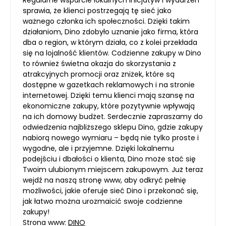
Regularne wsparcie lokalnych inicjatyw i wydarzeń
sprawia, że klienci postrzegają tę sieć jako
ważnego członka ich społeczności. Dzięki takim
działaniom, Dino zdobyło uznanie jako firma, która
dba o region, w którym działa, co z kolei przekłada
się na lojalność klientów. Codzienne zakupy w Dino
to również świetna okazja do skorzystania z
atrakcyjnych promocji oraz zniżek, które są
dostępne w gazetkach reklamowych i na stronie
internetowej. Dzięki temu klienci mają szansę na
ekonomiczne zakupy, które pozytywnie wpływają
na ich domowy budżet. Serdecznie zapraszamy do
odwiedzenia najbliższego sklepu Dino, gdzie zakupy
nabiorą nowego wymiaru – będą nie tylko proste i
wygodne, ale i przyjemne. Dzięki lokalnemu
podejściu i dbałości o klienta, Dino może stać się
Twoim ulubionym miejscem zakupowym. Już teraz
wejdź na naszą stronę www, aby odkryć pełnię
możliwości, jakie oferuje sieć Dino i przekonać się,
jak łatwo można urozmaicić swoje codzienne
zakupy!
Strona www:
DINO