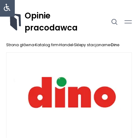
Opinie
pracodawca
Strona główna
›
Katalog firm
›
Handel
›
Sklepy stacjonarne
›
Dino