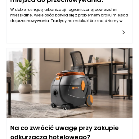
W dobie rosnącej urbanizacji i ograniczonej powierzchni
mieszkalnej, wiele osób boryka się z problemem braku miejsca
do przechowywania. Tradycyjne meble, które znajdziemy w
popularnych sieciówkach, często nie spełniają naszych
wymagań. W odpowiedzi na te wyzwania, indywidualne
projekty mebli stają się rozwiązaniem, które nie tylko
odpowiada na potrzeby estetyczne, ale przede wszystkim
funkcjonalne. Meble na wymiar mogą być stworzone z myślą
o konkretnej przestrzeni, co sprawia, że możemy maksymalnie
wykorzystać każdy centymetr. Co więcej, dzięki elastyczności
w wyborze materiałów i wzorów, stworzone meble mogą
odzwierciedlać osobowość ich właściciela oraz
harmonizować z resztą wnętrza.
Na co zwrócić uwagę przy zakupie
odkurzacza hotelowego?