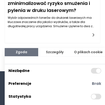
zminimalizować ryzyko smużenia i
pylenia w druku laserowym?
Wybór odpowiednich tonerów do drukarek laserowych ma
kluczowe znaczenie dla jakości wydruków, a także dla
długotrwałej pracy urządzenia. Smużenie i pylenie to dwa z
najczęściej występujących problemów, które mogą znacznie
obniżyć estetykę dokumentów oraz ich czytelność. Dlatego
istotne jest, aby osoby korzystające z drukarek laserowych
były świadome, jakie tonery wybrać, aby zminimalizować
ryzyko tych problemów. Warto zacząć od zrozumienia, jak
funkcjonuje technologia druku laserowego oraz jak tonery
Zgoda
Szczegóły
O plikach cookie
wpływają na końcowy efekt.
Niezbędne
Preferencje
Brak
O nas
Kontakt
Statystyka
Polityka prywatności