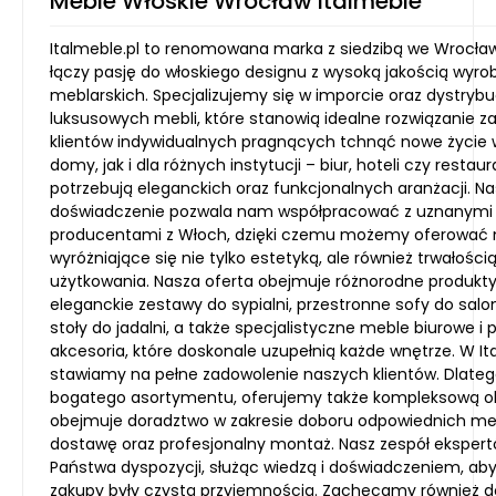
Meble Włoskie Wrocław Italmeble
Italmeble.pl to renomowana marka z siedzibą we Wrocław
łączy pasję do włoskiego designu z wysoką jakością wyr
meblarskich. Specjalizujemy się w imporcie oraz dystrybuc
luksusowych mebli, które stanowią idealne rozwiązanie z
klientów indywidualnych pragnących tchnąć nowe życie 
domy, jak i dla różnych instytucji – biur, hoteli czy restaura
potrzebują eleganckich oraz funkcjonalnych aranżacji. Na
doświadczenie pozwala nam współpracować z uznanymi
producentami z Włoch, dzięki czemu możemy oferować
wyróżniające się nie tylko estetyką, ale również trwałośc
użytkowania. Nasza oferta obejmuje różnorodne produkty
eleganckie zestawy do sypialni, przestronne sofy do salo
stoły do jadalni, a także specjalistyczne meble biurowe i
akcesoria, które doskonale uzupełnią każde wnętrze. W It
stawiamy na pełne zadowolenie naszych klientów. Dlate
bogatego asortymentu, oferujemy także kompleksową ob
obejmuje doradztwo w zakresie doboru odpowiednich meb
dostawę oraz profesjonalny montaż. Nasz zespół ekspert
Państwa dyspozycji, służąc wiedzą i doświadczeniem, ab
zakupy były czystą przyjemnością. Zachęcamy również d