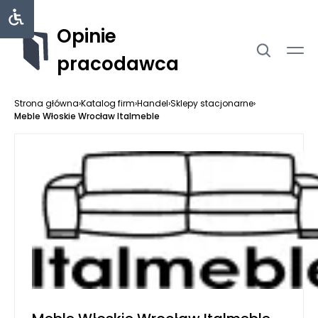
Opinie
pracodawca
Strona główna
›
Katalog firm
›
Handel
›
Sklepy stacjonarne
›
Meble Włoskie Wrocław Italmeble