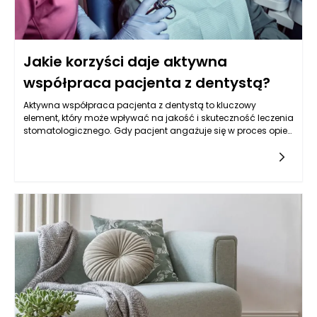
Jakie korzyści daje aktywna
współpraca pacjenta z dentystą?
Aktywna współpraca pacjenta z dentystą to kluczowy
element, który może wpływać na jakość i skuteczność leczenia
stomatologicznego. Gdy pacjent angażuje się w proces opieki
nad swoim zdrowiem jamy ustnej, liczne korzyści stają się
widoczne, zarówno w kontekście osobistym, jak i
kolektywnym. Zaufanie i otwarta komunikacja między
pacjentem a dentystą stają się podstawą sukcesu w walce z
problemami stomatologicznymi. Przykładem jest to, że
pacjenci, którzy aktywnie współpracują, są bardziej skłonni do
przestrzegania zaleceń dentysty i regularnych wizyt
kontrolnych, co przekłada się na zmniejszenie występowania
chorób zębów i dziąseł.