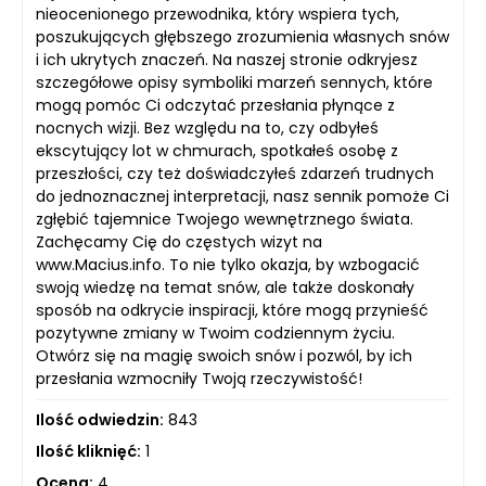
nieocenionego przewodnika, który wspiera tych,
poszukujących głębszego zrozumienia własnych snów
i ich ukrytych znaczeń. Na naszej stronie odkryjesz
szczegółowe opisy symboliki marzeń sennych, które
mogą pomóc Ci odczytać przesłania płynące z
nocnych wizji. Bez względu na to, czy odbyłeś
ekscytujący lot w chmurach, spotkałeś osobę z
przeszłości, czy też doświadczyłeś zdarzeń trudnych
do jednoznacznej interpretacji, nasz sennik pomoże Ci
zgłębić tajemnice Twojego wewnętrznego świata.
Zachęcamy Cię do częstych wizyt na
www.Macius.info. To nie tylko okazja, by wzbogacić
swoją wiedzę na temat snów, ale także doskonały
sposób na odkrycie inspiracji, które mogą przynieść
pozytywne zmiany w Twoim codziennym życiu.
Otwórz się na magię swoich snów i pozwól, by ich
przesłania wzmocniły Twoją rzeczywistość!
Ilość odwiedzin:
843
Ilość kliknięć:
1
Ocena:
4