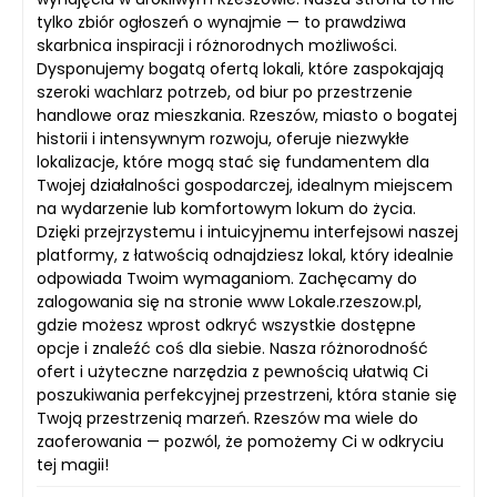
tylko zbiór ogłoszeń o wynajmie — to prawdziwa
skarbnica inspiracji i różnorodnych możliwości.
Dysponujemy bogatą ofertą lokali, które zaspokajają
szeroki wachlarz potrzeb, od biur po przestrzenie
handlowe oraz mieszkania. Rzeszów, miasto o bogatej
historii i intensywnym rozwoju, oferuje niezwykłe
lokalizacje, które mogą stać się fundamentem dla
Twojej działalności gospodarczej, idealnym miejscem
na wydarzenie lub komfortowym lokum do życia.
Dzięki przejrzystemu i intuicyjnemu interfejsowi naszej
platformy, z łatwością odnajdziesz lokal, który idealnie
odpowiada Twoim wymaganiom. Zachęcamy do
zalogowania się na stronie www Lokale.rzeszow.pl,
gdzie możesz wprost odkryć wszystkie dostępne
opcje i znaleźć coś dla siebie. Nasza różnorodność
ofert i użyteczne narzędzia z pewnością ułatwią Ci
poszukiwania perfekcyjnej przestrzeni, która stanie się
Twoją przestrzenią marzeń. Rzeszów ma wiele do
zaoferowania — pozwól, że pomożemy Ci w odkryciu
tej magii!