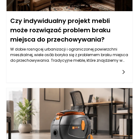
Czy indywidualny projekt mebli
może rozwiązać problem braku
miejsca do przechowywania?
W dobie rosnącej urbanizacji i ograniczonej powierzchni
mieszkalnej, wiele osób boryka się z problemem braku miejsca
do przechowywania. Tradycyjne meble, które znajdziemy w
popularnych sieciówkach, często nie spełniają naszych
wymagań. W odpowiedzi na te wyzwania, indywidualne
projekty mebli stają się rozwiązaniem, które nie tylko
odpowiada na potrzeby estetyczne, ale przede wszystkim
funkcjonalne. Meble na wymiar mogą być stworzone z myślą
o konkretnej przestrzeni, co sprawia, że możemy maksymalnie
wykorzystać każdy centymetr. Co więcej, dzięki elastyczności
w wyborze materiałów i wzorów, stworzone meble mogą
odzwierciedlać osobowość ich właściciela oraz
harmonizować z resztą wnętrza.