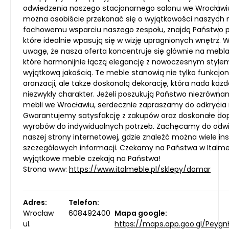
odwiedzenia naszego stacjonarnego salonu we Wrocławiu
można osobiście przekonać się o wyjątkowości naszych me
fachowemu wsparciu naszego zespołu, znajdą Państwo p
które idealnie wpasują się w wizję upragnionych wnętrz. 
uwagę, że nasza oferta koncentruje się głównie na mebla
które harmonijnie łączą elegancję z nowoczesnym style
wyjątkową jakością. Te meble stanowią nie tylko funkcjo
aranżacji, ale także doskonałą dekorację, która nada ka
niezwykły charakter. Jeżeli poszukują Państwo niezrówna
mebli we Wrocławiu, serdecznie zapraszamy do odkrycia n
Gwarantujemy satysfakcję z zakupów oraz doskonałe d
wyrobów do indywidualnych potrzeb. Zachęcamy do odw
naszej strony internetowej, gdzie znaleźć można wiele insp
szczegółowych informacji. Czekamy na Państwa w Italmeb
wyjątkowe meble czekają na Państwa!
Strona www:
https://www.italmeble.pl/sklepy/domar
Adres:
Telefon:
Wrocław
608492400
Mapa google:
ul.
https://maps.app.goo.gl/Peyg