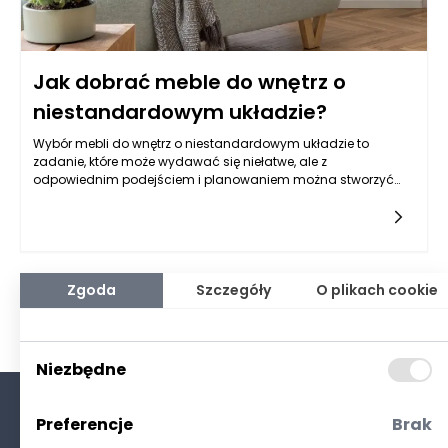
Jak dobrać meble do wnętrz o
niestandardowym układzie?
Wybór mebli do wnętrz o niestandardowym układzie to
zadanie, które może wydawać się niełatwe, ale z
odpowiednim podejściem i planowaniem można stworzyć
funkcjonalną i estetycznie atrakcyjną przestrzeń. Kluczem do
sukcesu jest zrozumienie układu danego wnętrza oraz jego
możliwości. Zaczynając od analizy dostępnej przestrzeni,
należy zmierzyć wszystkie wymiary, w tym wysokość,
szerokość oraz wszelkie dodatkowe elementy, takie jak skosy
lub wnęki. Znając szczegóły, można lepiej wybrać meble, które
Zgoda
Szczegóły
O plikach cookie
będą odpowiednie do danej lokalizacji. Przykładowo, w
pomieszczeniach z nierównymi kątami czy
niestandardowymi wymiarami kluczowe może być
zastosowanie mebli na wymiar, które idealnie wpasują się w
Niezbędne
specyfikę wnętrza.
Preferencje
Brak
O nas
Kontakt