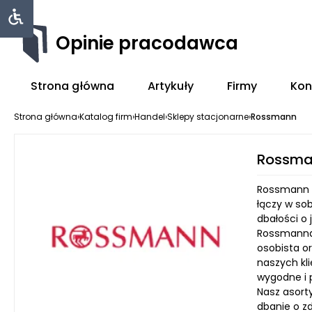
Opinie pracodawca
Strona główna
Artykuły
Firmy
Kon
Strona główna
›
Katalog firm
›
Handel
›
Sklepy stacjonarne
›
Rossmann
Rossma
Rossmann t
łączy w so
dbałości o
Rossmanna z
osobista o
naszych kli
wygodne i 
Nasz asorty
dbanie o z