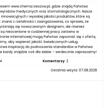
dresem www.chema.rzeszow.pl, gdzie znajdą Państwo
kcji wyrobów medycznych oraz stomatologicznych. Nasza
a innowacyjnych i wysokiej jakości produktów, które są
 znana z rzetelności i zaangażowania, co sprawia, że
 wyróżniają się nowoczesnym designem, ale również
u są nieocenione w codziennej pracy zarówno w
tronie internetowej mogą Państwo zapoznać się z ofertą
śmy, aby wspierać jakość świadczonych usług.
ństwa inspiracją do podnoszenia standardów w Państwa
e każdy znajdzie coś dla siebie – serdecznie zapraszamy!
4
Komentarzy:
2
Ostatnia wizyta: 07.08.2026