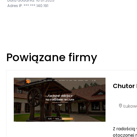
Data dodania: 10.01.2025
Adres IP: ***.***.140.191
Powiązane firmy
Chutor 
Łukowe
Z radością
otoczonej n