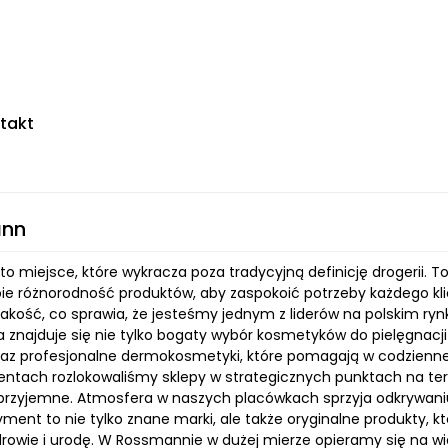
takt
nn
o miejsce, które wykracza poza tradycyjną definicję drogerii. 
bie różnorodność produktów, aby zaspokoić potrzeby każdego klie
 jakość, co sprawia, że jesteśmy jednym z liderów na polskim r
najduje się nie tylko bogaty wybór kosmetyków do pielęgnacji c
raz profesjonalne dermokosmetyki, które pomagają w codziennej
entach rozlokowaliśmy sklepy w strategicznych punktach na tereni
przyjemne. Atmosfera w naszych placówkach sprzyja odkrywaniu – 
ment to nie tylko znane marki, ale także oryginalne produkty, k
drowie i urodę. W Rossmannie w dużej mierze opieramy się na w