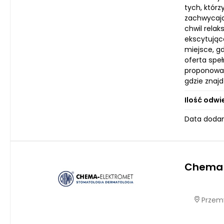
tych, którz
zachwycają
chwil relak
ekscytujące
miejsce, gd
oferta speł
proponowan
gdzie znajd
Ilość odwi
Data dodan
Chema 
Przemy