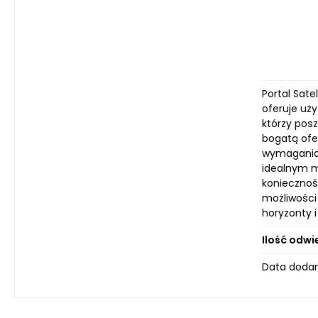
Portal Sate
oferuje uży
którzy pos
bogatą ofe
wymagania 
idealnym m
koniecznośc
możliwości
horyzonty 
Ilość odwi
Data dodan