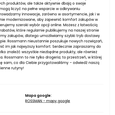
ych produktów, ale także aktywnie dbają o swoje
 mogą liczyć na pełne wsparcie w odkrywaniu
rowadzamy innowacje, zarówno w asortymencie, jak i w
arnie modernizowane, aby zapewnić komfort zakupów w
rujemy szeroki wybór opcji online. Możesz z łatwością
batów, które regularnie publikujemy na naszej stronie
ormy zakupów, dlatego umożliwiamy szybki tryb dostawy
pie. Rossmann nieustannie poszukuje nowych rozwiązań,
ić im jak najwyższy komfort. Serdecznie zapraszamy do
lko znaleźć wszystkie niezbędne produkty, ale również
 Rossmann to nie tylko drogeria; to przestrzeń, w której
ię sam, co dla Ciebie przygotowaliśmy – odwiedź naszą
ienne rutyny!
Mapa google:
ROSSMAN - mapy google