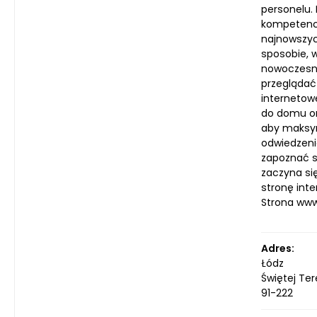
personelu.
kompetencj
najnowszyc
sposobie, 
nowoczesny
przeglądać
internetow
do domu or
aby maksym
odwiedzeni
zapoznać si
zaczyna si
stronę int
Strona ww
Adres:
Łódz
Świętej Ter
91-222