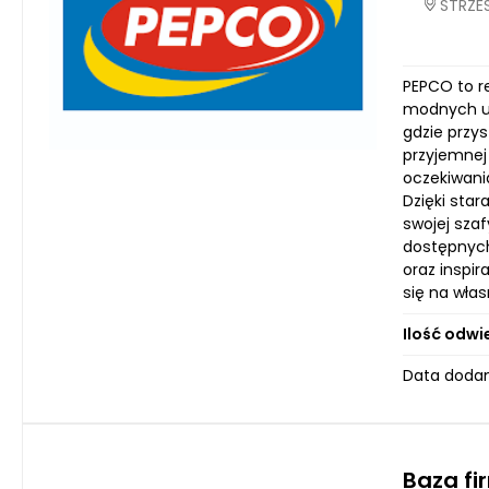
STRZES
PEPCO to r
modnych ub
gdzie przy
przyjemnej
oczekiwani
Dzięki sta
swojej sza
dostępnych
oraz inspi
się na wła
Ilość odwi
Data dodan
Baza fi