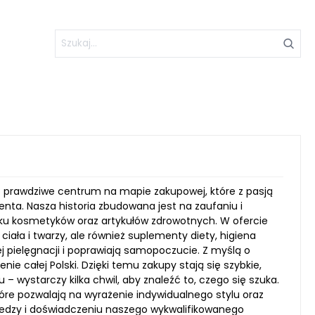
To prawdziwe centrum na mapie zakupowej, które z pasją
nta. Nasza historia zbudowana jest na zaufaniu i
ynku kosmetyków oraz artykułów zdrowotnych. W ofercie
iała i twarzy, ale również suplementy diety, higiena
 pielęgnacji i poprawiają samopoczucie. Z myślą o
e całej Polski. Dzięki temu zakupy stają się szybkie,
wystarczy kilka chwil, aby znaleźć to, czego się szuka.
tóre pozwalają na wyrażenie indywidualnego stylu oraz
iedzy i doświadczeniu naszego wykwalifikowanego