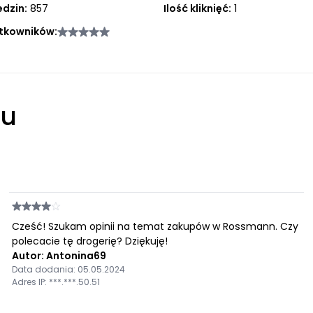
edzin:
857
Ilość kliknięć:
1
tkowników:
łu
Cześć! Szukam opinii na temat zakupów w Rossmann. Czy
polecacie tę drogerię? Dziękuję!
Autor: Antonina69
Data dodania: 05.05.2024
Adres IP: ***.***.50.51