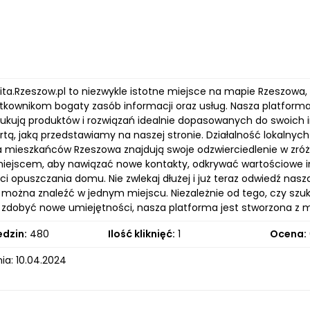
lita.Rzeszow.pl to niezwykle istotne miejsce na mapie Rzeszowa
tkownikom bogaty zasób informacji oraz usług. Nasza platforma 
zukują produktów i rozwiązań idealnie dopasowanych do swoich
rtą, jaką przedstawiamy na naszej stronie. Działalność lokalnyc
mieszkańców Rzeszowa znajdują swoje odzwierciedlenie w zróżn
iejscem, aby nawiązać nowe kontakty, odkrywać wartościowe inf
i opuszczania domu. Nie zwlekaj dłużej i już teraz odwiedź naszą 
 można znaleźć w jednym miejscu. Niezależnie od tego, czy szuk
i zdobyć nowe umiejętności, nasza platforma jest stworzona z m
edzin:
480
Ilość kliknięć:
1
Ocena:
ia: 10.04.2024