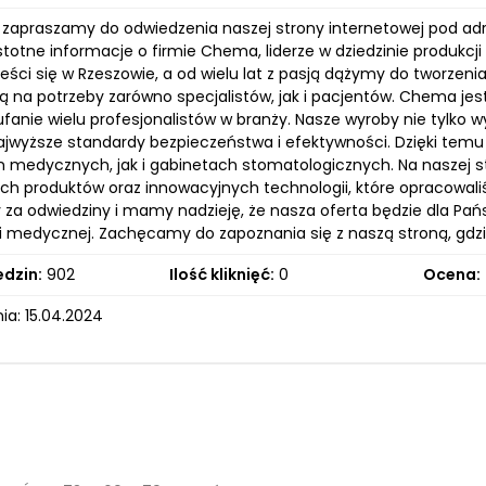
 zapraszamy do odwiedzenia naszej strony internetowej pod a
istotne informacje o firmie Chema, liderze w dziedzinie produ
eści się w Rzeszowie, a od wielu lat z pasją dążymy do tworzeni
 na potrzeby zarówno specjalistów, jak i pacjentów. Chema jest
ufanie wielu profesjonalistów w branży. Nasze wyroby nie tylko
najwyższe standardy bezpieczeństwa i efektywności. Dzięki tem
 medycznych, jak i gabinetach stomatologicznych. Na naszej s
ch produktów oraz innowacyjnych technologii, które opracowali
 za odwiedziny i mamy nadzieję, że nasza oferta będzie dla Pa
ci medycznej. Zachęcamy do zapoznania się z naszą stroną, gdzi
edzin:
902
Ilość kliknięć:
0
Ocena:
ia: 15.04.2024