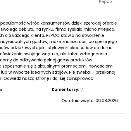
Pepco
popularność wśród konsumentów dzięki szerokiej ofercie
swojego debiutu na rynku, firma zyskała miano miejsca,
h dla każdego klienta. PEPCO stawia na stworzenie
 indywidualnych gustów, może znaleźć coś, co spełni jego
dów odzieżowych, jak i stylowych akcesoriów do domu.
 odświeżenia swojego wnętrza, ale także wzbogacenia
chęcamy do odkrywania pełnej gamy produktów
a zapoznanie się z aktualnymi promocjami, nowościami
ub w wyborze idealnych strojów. Nie zwlekaj – przekonaj
 Odwiedź naszą stronę i daj się zainspirować!
5
Komentarzy:
2
Ostatnia wizyta: 06.08.2026