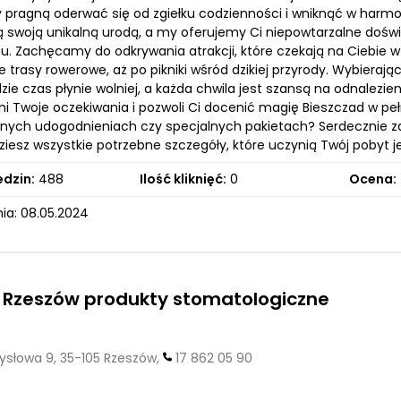
y pragną oderwać się od zgiełku codzienności i wniknąć w harmon
 swoją unikalną urodą, a my oferujemy Ci niepowtarzalne dośw
su. Zachęcamy do odkrywania atrakcji, które czekają na Ciebie 
 trasy rowerowe, aż po pikniki wśród dzikiej przyrody. Wybierają
zie czas płynie wolniej, a każda chwila jest szansą na odnalez
ni Twoje oczekiwania i pozwoli Ci docenić magię Bieszczad w pełn
ych udogodnieniach czy specjalnych pakietach? Serdecznie za
ziesz wszystkie potrzebne szczegóły, które uczynią Twój pobyt 
edzin:
488
Ilość kliknięć:
0
Ocena:
ia: 08.05.2024
Rzeszów produkty stomatologiczne
słowa 9, 35-105 Rzeszów,
17 862 05 90