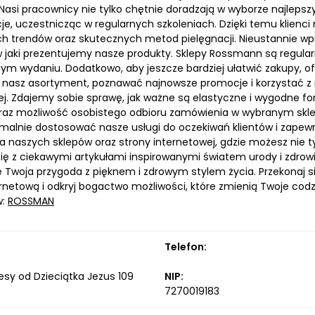
 Nasi pracownicy nie tylko chętnie doradzają w wyborze najlepsz
e, uczestnicząc w regularnych szkoleniach. Dzięki temu klienci
h trendów oraz skutecznych metod pielęgnacji. Nieustannie wp
w jaki prezentujemy nasze produkty. Sklepy Rossmann są regul
m wydaniu. Dodatkowo, aby jeszcze bardziej ułatwić zakupy, ofe
 nasz asortyment, poznawać najnowsze promocje i korzystać z ra
ej. Zdajemy sobie sprawę, jak ważne są elastyczne i wygodne f
az możliwość osobistego odbioru zamówienia w wybranym skle
alnie dostosować nasze usługi do oczekiwań klientów i zapewn
a naszych sklepów oraz strony internetowej, gdzie możesz nie ty
ę z ciekawymi artykułami inspirowanymi światem urody i zdrowia.
ę Twoja przygoda z pięknem i zdrowym stylem życia. Przekonaj s
ernetową i odkryj bogactwo możliwości, które zmienią Twoje codz
w:
ROSSMAN
Telefon:
esy od Dzieciątka Jezus 109
NIP:
7270019183