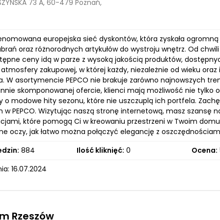
ZYŃSKA 73 A, 60-479 Poznań,
enomowana europejska sieć dyskontów, która zyskała ogromną 
rań oraz różnorodnych artykułów do wystroju wnętrz. Od chwili 
stępne ceny idą w parze z wysoką jakością produktów, dostępnyc
 atmosfery zakupowej, w której każdy, niezależnie od wieku oraz
a. W asortymencie PEPCO nie brakuje zarówno najnowszych tren
rannie skomponowanej ofercie, klienci mają możliwość nie tylko
fy o modowe hity sezonu, które nie uszczuplą ich portfela. Za
 w PEPCO. Wizytując naszą stronę internetową, masz szansę n
racjami, które pomogą Ci w kreowaniu przestrzeni w Twoim domu l
sne oczy, jak łatwo można połączyć elegancję z oszczędnościami!
edzin:
884
Ilość kliknięć:
0
Ocena:
ia: 16.07.2024
rm Rzeszów