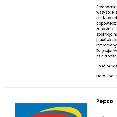
Serdecznie
wszystkie 
siedziba mi
odpowiedzią
zdobyła za
spełniają 
placówkach
różnorodny
Dziękujemy
działalnoś
Ilość odwi
Data dodan
Pepco