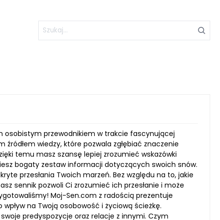
oim osobistym przewodnikiem w trakcie fascynującej
m źródłem wiedzy, które pozwala zgłębiać znaczenie
zięki temu masz szansę lepiej zrozumieć wskazówki
ziesz bogaty zestaw informacji dotyczących swoich snów.
ukryte przesłania Twoich marzeń. Bez względu na to, jakie
asz sennik pozwoli Ci zrozumieć ich przesłanie i może
przygotowaliśmy! Moj-Sen.com z radością prezentuje
go wpływ na Twoją osobowość i życiową ścieżkę.
 swoje predyspozycje oraz relacje z innymi. Czym