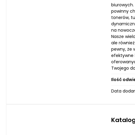
biurowych. 
powinny ch
tonerów, tu
dynamiczni
na nowocze
Nasze wiel
ale równie
pewny, że w
efektywne k
oferowanyc
Twojego do
Ilość odwi
Data dodan
Katalo