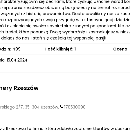
harakteryzującym się cechami, które zyskują uznanie wśród
aszej stronie znajdziesz obszerną bazę wiedzy na temat różnoro
związanych z historią browarnictwa. Dostosowaliśmy nasze zas
ro rozpoczynających swoją przygodę w tej fascynującej dziedzi
 i dzielenia się swoim savoir-faire z innymi pasjonatami. Nie 
ych treści, które pobudzą Twoją wyobraźnię i zasmakujesz w ni
 dołącz do nas i stań się częścią tej wspaniałej pasji!
edzin:
499
Ilość kliknięć:
1
Ocena:
ia: 15.04.2024
nery Rzeszów
korskiego 2/7, 35-304 Rzeszów,
178530098
 z Rzeszowa to firma, która zdobyła zaufanie klientów w obszar