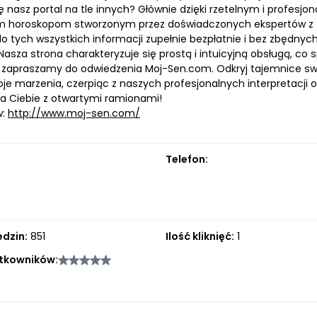
ę nasz portal na tle innych? Głównie dzięki rzetelnym i profesj
 horoskopom stworzonym przez doświadczonych ekspertów z zakr
o tych wszystkich informacji zupełnie bezpłatnie i bez zbędnyc
asza strona charakteryzuje się prostą i intuicyjną obsługą, co s
 zapraszamy do odwiedzenia Moj-Sen.com. Odkryj tajemnice swoi
woje marzenia, czerpiąc z naszych profesjonalnych interpretacji
 Ciebie z otwartymi ramionami!
w:
http://www.moj-sen.com/
Telefon:
edzin:
851
Ilość kliknięć:
1
tkowników: