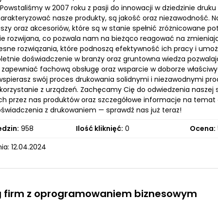
Powstaliśmy w 2007 roku z pasji do innowacji w dziedzinie druk
arakteryzować nasze produkty, są jakość oraz niezawodność. N
szy oraz akcesoriów, które są w stanie spełnić zróżnicowane po
e rozwijana, co pozwala nam na bieżąco reagować na zmieniające
sne rozwiązania, które podnoszą efektywność ich pracy i umożl
oletnie doświadczenie w branży oraz gruntowna wiedza pozwalają
ż zapewniać fachową obsługę oraz wsparcie w doborze właściw
spierasz swój proces drukowania solidnymi i niezawodnymi produ
orzystanie z urządzeń. Zachęcamy Cię do odwiedzenia naszej str
h przez nas produktów oraz szczegółowe informacje na temat
świadczenia z drukowaniem — sprawdź nas już teraz!
edzin:
958
Ilość kliknięć:
0
Ocena:
ia: 12.04.2024
g firm z oprogramowaniem biznesowym