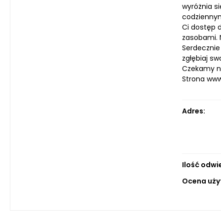
wyróżnia si
codziennym
Ci dostęp d
zasobami. N
Serdecznie
zgłębiaj s
Czekamy na
Strona ww
Adres:
Ilość odwi
Ocena uży