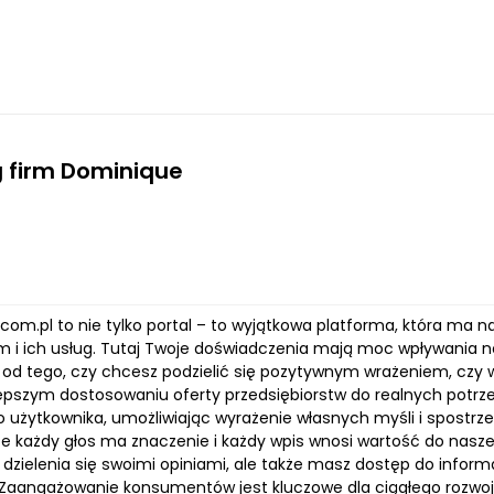
 firm Dominique
com.pl to nie tylko portal – to wyjątkowa platforma, która ma n
rm i ich usług. Tutaj Twoje doświadczenia mają moc wpływani
e od tego, czy chcesz podzielić się pozytywnym wrażeniem, czy
pszym dostosowaniu oferty przedsiębiorstw do realnych potrze
o użytkownika, umożliwiając wyrażenie własnych myśli i spostr
e każdy głos ma znaczenie i każdy wpis wnosi wartość do naszej 
 dzielenia się swoimi opiniami, ale także masz dostęp do infor
Zaangażowanie konsumentów jest kluczowe dla ciągłego rozwoju s