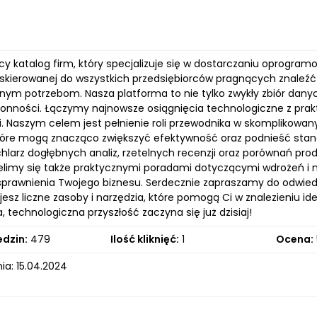
cy katalog firm, który specjalizuje się w dostarczaniu oprogra
, skierowanej do wszystkich przedsiębiorców pragnących znaleźć 
nym potrzebom. Nasza platforma to nie tylko zwykły zbiór danyc
ronności. Łączymy najnowsze osiągnięcia technologiczne z pra
ci. Naszym celem jest pełnienie roli przewodnika w skompliko
które mogą znacząco zwiększyć efektywność oraz podnieść standa
chlarz dogłębnych analiz, rzetelnych recenzji oraz porównań p
zielimy się także praktycznymi poradami dotyczącymi wdrożeń i 
usprawnienia Twojego biznesu. Serdecznie zapraszamy do odwiedz
jesz liczne zasoby i narzędzia, które pomogą Ci w znalezieniu i
 technologiczna przyszłość zaczyna się już dzisiaj!
edzin:
479
Ilość kliknięć:
1
Ocena:
ia: 15.04.2024