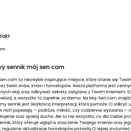
takt
com
y sennik mój sen com
-Sen.com to niezwykle inspirujące miejsce, które stanie się Tw
zez świat snów, imion i horoskopów. Nasza platforma jest cenny
nych wizji oraz odkrywać sekrety związane z Twoim imieniem. D
gwiazd, a wszystko to zupełnie za darmo. Na Moj-Sen.com znajd
ny sennik jest skarbnicą interpretacji, która pomoże Ci odkryć 
w nich pojawiają — podróże, miłość, czy codzienne wyzwania — n
kojenie oraz spokój ducha. Ale to nie wszystko, co dla Ciebie 
iennik, który oferuje wgląd w znaczenie Twojego imienia oraz je
 regularne aktualizacje horoskopów pozwolą Ci lepiej zrozumieć