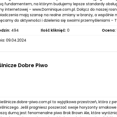
 są fundamentem, na którym budujemy lepsze standardy obsług
ony internetowej – www.Dominique.com.pl. Dołącz do naszej rosn
iadczenia mają szansę na realne zmiany w branży, a wspólnie m
hęcamy do aktywności i dzielenia się swoimi przemyśleniami – 
edzin:
494
Ilość kliknięć:
0
Ocena:
ia: 09.04.2024
lnicze Dobre Piwo
mieślnicze.dobre-piwo.com.pl to wyjątkowa przestrzeń, która z
ślniczego. Jeśli pragniesz poszerzać swoje horyzonty smakowe i 
aszą dumą jest fenomenalne piwo Brok Brown Ale, które wyróżni