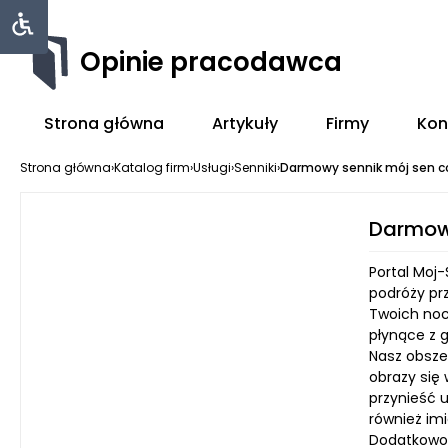
Opinie pracodawca
Strona główna
Artykuły
Firmy
Kon
Strona główna
›
Katalog firm
›
Usługi
›
Senniki
›
Darmowy sennik mój sen 
Darmow
Portal Moj
podróży pr
Twoich noc
płynące z 
Nasz obszer
obrazy się 
przynieść u
również im
Dodatkowo,