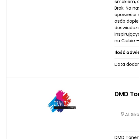
smakiem, c
Brok. Na n
opowieści 
osób dopie
doświadczeń
inspirując
na Ciebie –
Ilość odwi
Data dodan
DMD To
Al. Si
DMD Tonery