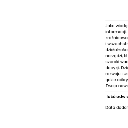
Jako wiodą
informacji
zróżnicowa
i wszechst
działalnoś
narzędzi, 
szeroki wa
decyzji. D
rozwoju i 
gdzie odkry
Twoja nowa,
Ilość odwi
Data dodan