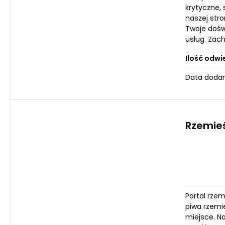
krytyczne,
naszej str
Twoje dośw
usług. Zac
Ilość odwi
Data dodan
Rzemieś
Portal rze
piwa rzemie
miejsce. N