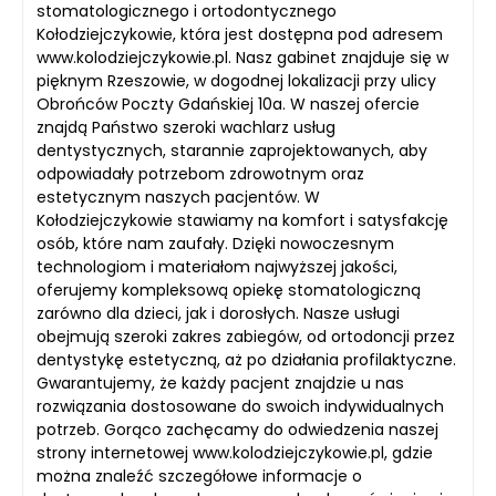
stomatologicznego i ortodontycznego
Kołodziejczykowie, która jest dostępna pod adresem
www.kolodziejczykowie.pl. Nasz gabinet znajduje się w
pięknym Rzeszowie, w dogodnej lokalizacji przy ulicy
Obrońców Poczty Gdańskiej 10a. W naszej ofercie
znajdą Państwo szeroki wachlarz usług
dentystycznych, starannie zaprojektowanych, aby
odpowiadały potrzebom zdrowotnym oraz
estetycznym naszych pacjentów. W
Kołodziejczykowie stawiamy na komfort i satysfakcję
osób, które nam zaufały. Dzięki nowoczesnym
technologiom i materiałom najwyższej jakości,
oferujemy kompleksową opiekę stomatologiczną
zarówno dla dzieci, jak i dorosłych. Nasze usługi
obejmują szeroki zakres zabiegów, od ortodoncji przez
dentystykę estetyczną, aż po działania profilaktyczne.
Gwarantujemy, że każdy pacjent znajdzie u nas
rozwiązania dostosowane do swoich indywidualnych
potrzeb. Gorąco zachęcamy do odwiedzenia naszej
strony internetowej www.kolodziejczykowie.pl, gdzie
można znaleźć szczegółowe informacje o