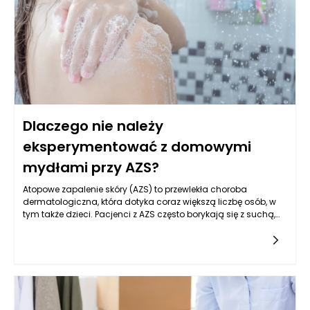
Dlaczego nie należy
eksperymentować z domowymi
mydłami przy AZS?
Atopowe zapalenie skóry (AZS) to przewlekła choroba
dermatologiczna, która dotyka coraz większą liczbę osób, w
tym także dzieci. Pacjenci z AZS często borykają się z suchą,
swędzącą i podrażnioną skórą, co sprawia, że poszukiwanie
odpowiednich środków czyszczących staje się szczególnie
istotne. W wielu przypadkach osoby z AZS skuszone są
możliwością stworzenia własnych domowych mydeł, jednak
eksperymentowanie z takimi produktami może przynieść
więcej szkody niż pożytku. W tym kontekście kluczowe jest
zrozumienie, że żel do mycia AZS nie tylko powinien spełniać