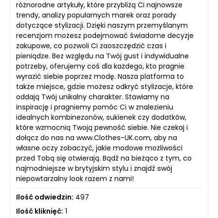
różnorodne artykuły, które przybliżą Ci najnowsze
trendy, analizy popularnych marek oraz porady
dotyczące stylizacji. Dzięki naszym przemyślanym
recenzjom możesz podejmować świadome decyzje
zakupowe, co pozwoli Ci zaoszczędzić czas i
pieniądze. Bez względu na Twój gust i indywidualne
potrzeby, oferujemy coś dla każdego, kto pragnie
wyrazić siebie poprzez modę. Nasza platforma to
także miejsce, gdzie możesz odkryć stylizacje, które
oddają Twój unikalny charakter. Stawiamy na
inspirację i pragniemy pomóc Ci w znalezieniu
idealnych kombinezonów, sukienek czy dodatków,
które wzmocnią Twoją pewność siebie. Nie czekaj i
dołącz do nas na www.Clothes-UK.com, aby na
własne oczy zobaczyć, jakie modowe możliwości
przed Tobą się otwierają. Bądź na bieżąco z tym, co
najmodniejsze w brytyjskim stylu i znajdź swój
niepowtarzalny look razem z nami!
Ilość odwiedzin:
497
Ilość kliknięć:
1