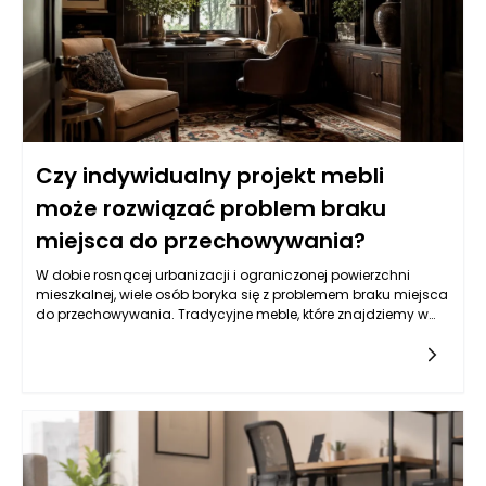
Czy indywidualny projekt mebli
może rozwiązać problem braku
miejsca do przechowywania?
W dobie rosnącej urbanizacji i ograniczonej powierzchni
mieszkalnej, wiele osób boryka się z problemem braku miejsca
do przechowywania. Tradycyjne meble, które znajdziemy w
popularnych sieciówkach, często nie spełniają naszych
wymagań. W odpowiedzi na te wyzwania, indywidualne
projekty mebli stają się rozwiązaniem, które nie tylko
odpowiada na potrzeby estetyczne, ale przede wszystkim
funkcjonalne. Meble na wymiar mogą być stworzone z myślą
o konkretnej przestrzeni, co sprawia, że możemy maksymalnie
wykorzystać każdy centymetr. Co więcej, dzięki elastyczności
w wyborze materiałów i wzorów, stworzone meble mogą