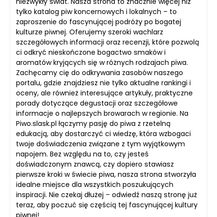
niezwykły świat. Nasza strona to znacznie więcej niż
tylko katalog piw koncernowych i lokalnych – to
zaproszenie do fascynującej podróży po bogatej
kulturze piwnej. Oferujemy szeroki wachlarz
szczegółowych informacji oraz recenzji, które pozwolą
ci odkryć nieskończone bogactwo smaków i
aromatów kryjących się w różnych rodzajach piwa.
Zachęcamy cię do odkrywania zasobów naszego
portalu, gdzie znajdziesz nie tylko aktualne rankingi i
oceny, ale również interesujące artykuły, praktyczne
porady dotyczące degustacji oraz szczegółowe
informacje o najlepszych browarach w regionie. Na
Piwo.slask.pl łączymy pasję do piwa z rzetelną
edukacją, aby dostarczyć ci wiedzę, która wzbogaci
twoje doświadczenia związane z tym wyjątkowym
napojem. Bez względu na to, czy jesteś
doświadczonym znawcą, czy dopiero stawiasz
pierwsze kroki w świecie piwa, nasza strona stworzyła
idealne miejsce dla wszystkich poszukujących
inspiracji. Nie czekaj dłużej – odwiedź naszą stronę już
teraz, aby poczuć się częścią tej fascynującej kultury
piwnej!