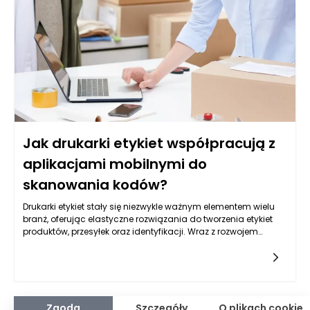
odpowiednie normy bezpieczeństwa, ale także być
dostosowany do specyficznych potrzeb skóry osób z
atopowym zapaleniem.
Jak drukarki etykiet współpracują z
aplikacjami mobilnymi do
skanowania kodów?
Drukarki etykiet stały się niezwykle ważnym elementem wielu
branż, oferując elastyczne rozwiązania do tworzenia etykiet
produktów, przesyłek oraz identyfikacji. Wraz z rozwojem
technologii mobilnych, ich współpraca z aplikacjami
mobilnymi do skanowania kodów staje się bardziej
popularna i funkcjonalna. W jaki sposób te urządzenia
współdziałają ze sobą, aby ułatwić codzienne operacje
biznesowe? W kontekście processów logistycznych,
zarządzania zapasami czy sprzedaży, drukarki etykiet stają
Zgoda
Szczegóły
O plikach cookie