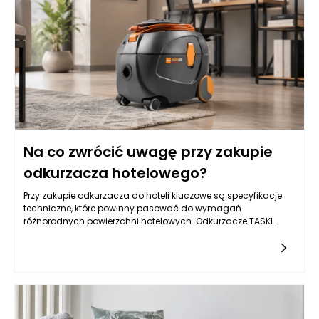
w wyborze materiałów i wzorów, stworzone meble mogą
odzwierciedlać osobowość ich właściciela oraz
harmonizować z resztą wnętrza.
Na co zwrócić uwagę przy zakupie
odkurzacza hotelowego?
Przy zakupie odkurzacza do hoteli kluczowe są specyfikacje
techniczne, które powinny pasować do wymagań
różnorodnych powierzchni hotelowych. Odkurzacze TASKI
wyróżniają się