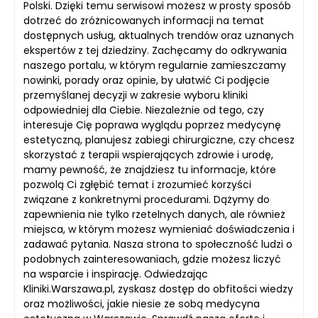
Polski. Dzięki temu serwisowi możesz w prosty sposób
dotrzeć do zróżnicowanych informacji na temat
dostępnych usług, aktualnych trendów oraz uznanych
ekspertów z tej dziedziny. Zachęcamy do odkrywania
naszego portalu, w którym regularnie zamieszczamy
nowinki, porady oraz opinie, by ułatwić Ci podjęcie
przemyślanej decyzji w zakresie wyboru kliniki
odpowiedniej dla Ciebie. Niezależnie od tego, czy
interesuje Cię poprawa wyglądu poprzez medycynę
estetyczną, planujesz zabiegi chirurgiczne, czy chcesz
skorzystać z terapii wspierających zdrowie i urodę,
mamy pewność, że znajdziesz tu informacje, które
pozwolą Ci zgłębić temat i zrozumieć korzyści
związane z konkretnymi procedurami. Dążymy do
zapewnienia nie tylko rzetelnych danych, ale również
miejsca, w którym możesz wymieniać doświadczenia i
zadawać pytania. Nasza strona to społeczność ludzi o
podobnych zainteresowaniach, gdzie możesz liczyć
na wsparcie i inspirację. Odwiedzając
Kliniki.Warszawa.pl, zyskasz dostęp do obfitości wiedzy
oraz możliwości, jakie niesie ze sobą medycyna