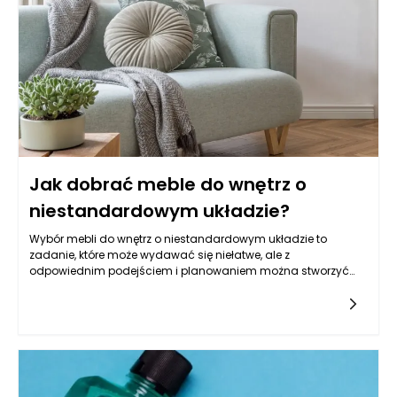
Jak dobrać meble do wnętrz o
niestandardowym układzie?
Wybór mebli do wnętrz o niestandardowym układzie to
zadanie, które może wydawać się niełatwe, ale z
odpowiednim podejściem i planowaniem można stworzyć
funkcjonalną i estetycznie atrakcyjną przestrzeń. Kluczem do
sukcesu jest zrozumienie układu danego wnętrza oraz jego
możliwości. Zaczynając od analizy dostępnej przestrzeni,
należy zmierzyć wszystkie wymiary, w tym wysokość,
szerokość oraz wszelkie dodatkowe elementy, takie jak skosy
lub wnęki. Znając szczegóły, można lepiej wybrać meble, które
będą odpowiednie do danej lokalizacji. Przykładowo, w