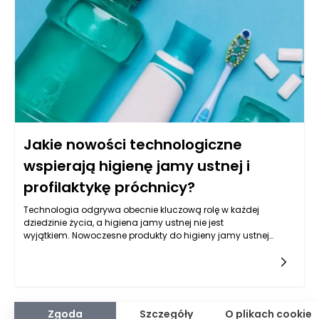
pomieszczeniach z nierównymi kątami czy
niestandardowymi wymiarami kluczowe może być
zastosowanie mebli na wymiar, które idealnie wpasują się w
specyfikę wnętrza.
Jakie nowości technologiczne
wspierają higienę jamy ustnej i
profilaktykę próchnicy?
Technologia odgrywa obecnie kluczową rolę w każdej
dziedzinie życia, a higiena jamy ustnej nie jest
wyjątkiem. Nowoczesne produkty do higieny jamy ustnej
wprowadzają innowacyjne rozwiązania, które pomagają w
skutecznej ochronie przed próchnicą i innymi chorobami
jamy ustnej. W tym kontekście niezwykle istotne staje się
wykorzystanie inteligentnych szczoteczek do zębów, które
łączą się z aplikacjami mobilnymi i oferują użytkownikom
spersonalizowane porady dotyczące techniki szczotkowania
Zgoda
Szczegóły
O plikach cookie