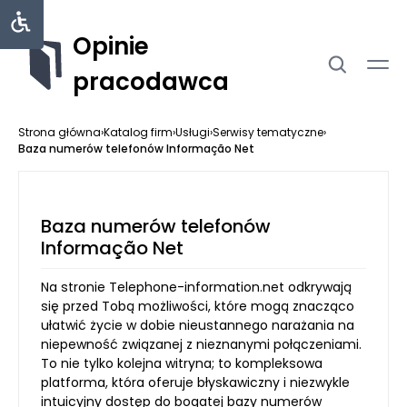
Opinie
pracodawca
Strona główna
›
Katalog firm
›
Usługi
›
Serwisy tematyczne
›
Baza numerów telefonów Informação Net
Baza numerów telefonów
Informação Net
Na stronie Telephone-information.net odkrywają
się przed Tobą możliwości, które mogą znacząco
ułatwić życie w dobie nieustannego narażania na
niepewność związanej z nieznanymi połączeniami.
To nie tylko kolejna witryna; to kompleksowa
platforma, która oferuje błyskawiczny i niezwykle
intuicyjny dostęp do bogatej bazy numerów