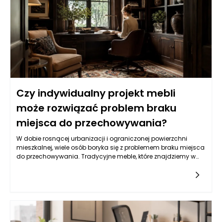
Czy indywidualny projekt mebli
może rozwiązać problem braku
miejsca do przechowywania?
W dobie rosnącej urbanizacji i ograniczonej powierzchni
mieszkalnej, wiele osób boryka się z problemem braku miejsca
do przechowywania. Tradycyjne meble, które znajdziemy w
popularnych sieciówkach, często nie spełniają naszych
wymagań. W odpowiedzi na te wyzwania, indywidualne
projekty mebli stają się rozwiązaniem, które nie tylko
odpowiada na potrzeby estetyczne, ale przede wszystkim
funkcjonalne. Meble na wymiar mogą być stworzone z myślą
o konkretnej przestrzeni, co sprawia, że możemy maksymalnie
wykorzystać każdy centymetr. Co więcej, dzięki elastyczności