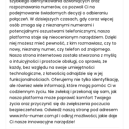
szybkiego identyfikowania dzwoniących oraz
rozpoznawania numerów, co pozwoli Ci na
podejmowanie świadomych decyzji o odbieraniu
połączeń. W dzisiejszych czasach, gdy coraz więcej
osób zmaga się z nieznanymi numerami i
potencjalnymi oszustwami telefonicznymi, nasza
platforma staje się nieocenionym narzędziem. Dzięki
niej możesz mieć pewność, z kim rozmawiasz, czy to
nowy, nieznany numer, czy telefon od znajomego.
Nasza strona internetowa została stworzona z myślą
o intuicyjności i prostocie obsługi, co sprawia, że
każdy, bez względu na swoje umiejętności
technologiczne, z łatwością odnajdzie się w jej
funkcjonalnościach. Oferujemy nie tylko identyfikację,
ale również wiele informacji, które mogą pomóc Ci w
codziennym życiu. Nie zwlekaj i przekonaj się sam, jak
nasza platforma może poprawić komfort Twojego
życia oraz przyczynić się do zwiększenia poczucia
bezpieczeństwa. Odwiedź naszą stronę pod adresem
www.info-numer.com.pl i odkryj możliwości, jakie daje
Ci nasze innowacyjne narzędzie!