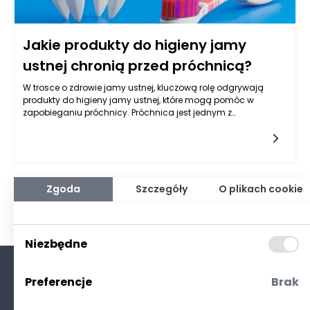
Jakie produkty do higieny jamy
ustnej chronią przed próchnicą?
W trosce o zdrowie jamy ustnej, kluczową rolę odgrywają
produkty do higieny jamy ustnej, które mogą pomóc w
zapobieganiu próchnicy. Próchnica jest jednym z
najczęstszych problemów stomatologicznych i może
prowadzić do poważnych komplikacji, jeśli nie jest
odpowiednio leczona. Dlatego istotne jest nie tylko regularne
odwiedzanie dentysty, ale także stosowanie właściwych
produktów do codziennej higieny. Wśród najważniejszych
preparatów, które chronią zęby przed próchnicą, znajdują się
Zgoda
Szczegóły
O plikach cookie
pasty do zębów, płyny do płukania ust, nici dentystyczne, a
także odpowiednie szczoteczki do zębów.
Niezbędne
Preferencje
Brak
O nas
Kontakt