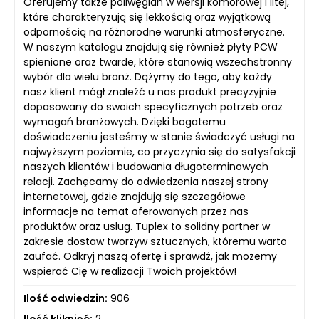
Oferujemy także poliwęglan w wersji komorowej i litej,
które charakteryzują się lekkością oraz wyjątkową
odpornością na różnorodne warunki atmosferyczne.
W naszym katalogu znajdują się również płyty PCW
spienione oraz twarde, które stanowią wszechstronny
wybór dla wielu branż. Dążymy do tego, aby każdy
nasz klient mógł znaleźć u nas produkt precyzyjnie
dopasowany do swoich specyficznych potrzeb oraz
wymagań branżowych. Dzięki bogatemu
doświadczeniu jesteśmy w stanie świadczyć usługi na
najwyższym poziomie, co przyczynia się do satysfakcji
naszych klientów i budowania długoterminowych
relacji. Zachęcamy do odwiedzenia naszej strony
internetowej, gdzie znajdują się szczegółowe
informacje na temat oferowanych przez nas
produktów oraz usług. Tuplex to solidny partner w
zakresie dostaw tworzyw sztucznych, któremu warto
zaufać. Odkryj naszą ofertę i sprawdź, jak możemy
wspierać Cię w realizacji Twoich projektów!
Ilość odwiedzin:
906
Ilość kliknięć:
2