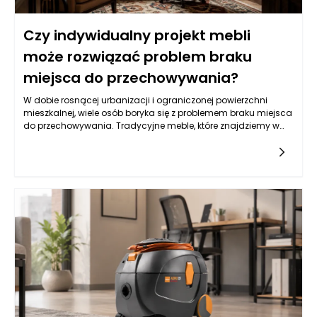
Czy indywidualny projekt mebli
może rozwiązać problem braku
miejsca do przechowywania?
W dobie rosnącej urbanizacji i ograniczonej powierzchni
mieszkalnej, wiele osób boryka się z problemem braku miejsca
do przechowywania. Tradycyjne meble, które znajdziemy w
popularnych sieciówkach, często nie spełniają naszych
wymagań. W odpowiedzi na te wyzwania, indywidualne
projekty mebli stają się rozwiązaniem, które nie tylko
odpowiada na potrzeby estetyczne, ale przede wszystkim
funkcjonalne. Meble na wymiar mogą być stworzone z myślą
o konkretnej przestrzeni, co sprawia, że możemy maksymalnie
wykorzystać każdy centymetr. Co więcej, dzięki elastyczności
w wyborze materiałów i wzorów, stworzone meble mogą
odzwierciedlać osobowość ich właściciela oraz
harmonizować z resztą wnętrza.