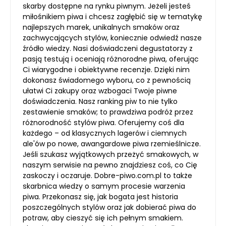
skarby dostępne na rynku piwnym. Jeżeli jesteś
miłośnikiem piwa i chcesz zagłębić się w tematykę
najlepszych marek, unikalnych smaków oraz
zachwycających stylów, koniecznie odwiedź nasze
źródło wiedzy. Nasi doświadczeni degustatorzy z
pasją testują i oceniają różnorodne piwa, oferując
Ci wiarygodne i obiektywne recenzje. Dzięki nim
dokonasz świadomego wyboru, co z pewnością
ułatwi Ci zakupy oraz wzbogaci Twoje piwne
doświadczenia. Nasz ranking piw to nie tylko
zestawienie smaków; to prawdziwa podróż przez
różnorodność stylów piwa. Oferujemy coś dla
każdego – od klasycznych lagerów i ciemnych
ale'ów po nowe, awangardowe piwa rzemieślnicze.
Jeśli szukasz wyjątkowych przeżyć smakowych, w
naszym serwisie na pewno znajdziesz coś, co Cię
zaskoczy i oczaruje. Dobre-piwo.com.pl to także
skarbnica wiedzy o samym procesie warzenia
piwa. Przekonasz się, jak bogata jest historia
poszczególnych stylów oraz jak dobierać piwa do
potraw, aby cieszyć się ich pełnym smakiem.