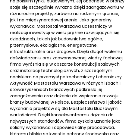
na polskim rynku budowlanym. Jej obecność w branży
staje się szczególnie wyraźna dzięki zaangażowaniu w
różnorodne projekty, zarówno na rodzimym gruncie,
jak i na międzynarodowej arenie. Jako generalny
wykonawca, Mostostal Warszawa uczestniczy w
realizacji inwestycji w wielu prężnie rozwijających się
dziedzinach, takich jak budownictwo ogólne,
przemysłowe, ekologiczne, energetyczne,
infrastrukturalne oraz drogowe. Dzięki długotrwałemu
doświadczeniu oraz zaawansowanej wiedzy fachowej,
firma wyróżnia się w obszarze konstrukcji stalowych
oraz installacji technologicznych, z szczególnym
naciskiem na przemysł petrochemiczny i chemiczny.
Aktywność Mostostalu Warszawa w różnych izbach i
stowarzyszeniach branżowych podkreśla jej
zaangażowanie oraz dążenie do wspierania rozwoju
branży budowlanej w Polsce. Bezpieczeństwo i jakość
wykonania projektów są dla Mostostalu kluczowymi
wartościami. Dzięki konsekwentnemu dążeniu do
najwyższych standardów, firma zyskała uznanie jako
solidny wykonawca i odpowiedzialny pracodawca,
któremu bliskie są kwestie ochrony środowiska oraz