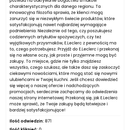
pozwala na odkrywanie bogactwa smaków
charakterystycznych dla danego regionu. Ta
innowacyjna filozofia sprawia, że klienci mogą
zanurzyć się w niezwykłym świecie produktów, które
satysfakcjonują nawet najbardziej wymagające
podniebienia. Niezależnie od tego, czy poszukujesz
codziennych artykułów spożywczych, czy też
wyjątkowych przysmaków, E.Leclerc z pewnością ma
to, czego potrzebujesz. Przyjdź do E.Leclerc i przekonaj
się na własne oczy, jak proste i przyjemne mogą być
zakupy. To miejsce, gdzie nie tylko znajdziesz
wszystko, czego szukasz, ale także dasz się zaskoczyć
ciekawymi nowościami, które mogą stać się nowymi
ulubieńcami w Twojej kuchni. Jeśli chcesz dowiedzieć
się więcej o naszej ofercie i nadchodzących
promocjach, serdecznie zachęcamy do odwiedzenia
naszej strony internetowej. Przekonaj się, jak E.Leclerc
może sprawić, że Twoje zakupy będą łatwiejsze i
bardziej satysfakcjonujące!
Ilość odwiedzin:
871
Ilość kliknięć:
0