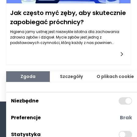
Jak często myć zęby, aby skutecznie
zapobiegać próchnicy?
Higiena jamy ustnej jest niezwykle istotna dla zachowania
zdrowia zębów i dziąseł. Mycie zębów jest jedną z
podstawowych czynności, którą każdy z nas powinien
wykonywać, aby zapobiegać próchnicy. Zgodnie z
zaleceniami dentystów, zęby powinny być myte co najmniej
dwa razy dziennie – rano i wieczorem. Ten minimalny
standard jest powszechnie akceptowany, ponieważ pozwala
skutecznie usunąć płytkę bakteryjną oraz resztki jedzenia, które
mogą gromadzić się na powierzchni zębów. Dobrze jest
Zgoda
Szczegóły
O plikach cookie
jednak przyjrzeć się głębiej temu zagadnieniu i zrozumieć,
dlaczego tak ważna jest regularność w myciu zębów oraz
jakie inne działania mogą wspierać nas w walce z próchnicą.
Niezbędne
Preferencje
Brak
O nas
Kontakt
Statystyka