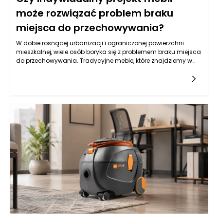
może rozwiązać problem braku
miejsca do przechowywania?
W dobie rosnącej urbanizacji i ograniczonej powierzchni
mieszkalnej, wiele osób boryka się z problemem braku miejsca
do przechowywania. Tradycyjne meble, które znajdziemy w
popularnych sieciówkach, często nie spełniają naszych
wymagań. W odpowiedzi na te wyzwania, indywidualne
projekty mebli stają się rozwiązaniem, które nie tylko
odpowiada na potrzeby estetyczne, ale przede wszystkim
funkcjonalne. Meble na wymiar mogą być stworzone z myślą
o konkretnej przestrzeni, co sprawia, że możemy maksymalnie
wykorzystać każdy centymetr. Co więcej, dzięki elastyczności
w wyborze materiałów i wzorów, stworzone meble mogą
odzwierciedlać osobowość ich właściciela oraz
harmonizować z resztą wnętrza.