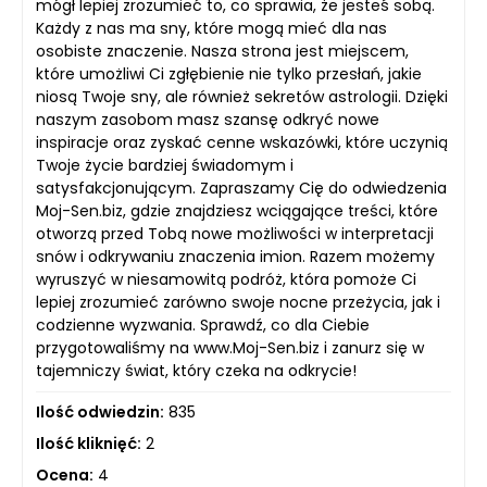
mógł lepiej zrozumieć to, co sprawia, że jesteś sobą.
Każdy z nas ma sny, które mogą mieć dla nas
osobiste znaczenie. Nasza strona jest miejscem,
które umożliwi Ci zgłębienie nie tylko przesłań, jakie
niosą Twoje sny, ale również sekretów astrologii. Dzięki
naszym zasobom masz szansę odkryć nowe
inspiracje oraz zyskać cenne wskazówki, które uczynią
Twoje życie bardziej świadomym i
satysfakcjonującym. Zapraszamy Cię do odwiedzenia
Moj-Sen.biz, gdzie znajdziesz wciągające treści, które
otworzą przed Tobą nowe możliwości w interpretacji
snów i odkrywaniu znaczenia imion. Razem możemy
wyruszyć w niesamowitą podróż, która pomoże Ci
lepiej zrozumieć zarówno swoje nocne przeżycia, jak i
codzienne wyzwania. Sprawdź, co dla Ciebie
przygotowaliśmy na www.Moj-Sen.biz i zanurz się w
tajemniczy świat, który czeka na odkrycie!
Ilość odwiedzin:
835
Ilość kliknięć:
2
Ocena:
4