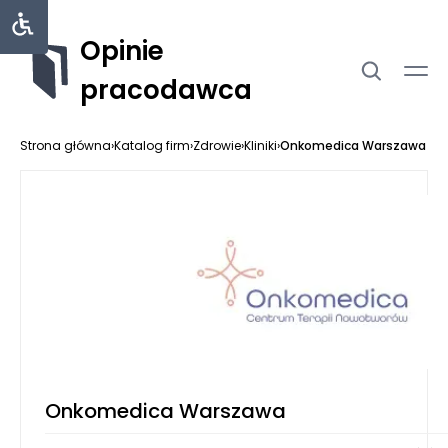
Opinie
pracodawca
Strona główna
›
Katalog firm
›
Zdrowie
›
Kliniki
›
Onkomedica Warszawa
Onkomedica Warszawa