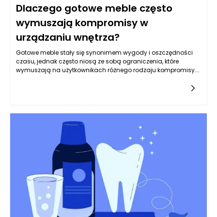
Dlaczego gotowe meble często
wymuszają kompromisy w
urządzaniu wnętrza?
Gotowe meble stały się synonimem wygody i oszczędności
czasu, jednak często niosą ze sobą ograniczenia, które
wymuszają na użytkownikach różnego rodzaju kompromisy.
Osoby poszukujące wyposażenia do swoich domów mogą
napotkać na problemy związane z ich rozmiarem, kształtem
czy stylem, które niekoniecznie odpowiadają ich wizjom. Wiele
gotowych rozwiązań jest dostępnych w określonych
wymiarach oraz stylach, co leży w opozycji do unikalnych
potrzeb i preferencji mieszkańców. W większych
pomieszczeniach mogą one wyglądać nieproporcjonalnie,
podczas gdy w małych przestrzeniach potrafią być zbyt
masywne. Tego rodzaju ograniczenia stawiają przed
użytkownikami wyzwanie, które nie zawsze udaje się
rozwiązać.