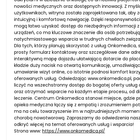
nowości medycznych oraz dostępnych innowacji. Z myśl
użytkownikach, witryna została zaprojektowana tak, aby 
intuicyjną i komfortową nawigację. Dzięki responsywności
mogą łatwo uzyskać dostęp do niezbędnych informacji z
urządzeń, co ma kluczowe znaczenie dla osób potrzebuj
natychmiastowego wsparcia w trudnych chwilach związa
Dla tych, którzy planują skorzystać z usług Onkomedica, 
prosty formularz kontaktowy oraz szczegółowe dane adr
interaktywną mapę dojazdu ułatwiającą dotarcie do plac
kładzie duży nacisk na otwartą komunikację, umożliwiaj
umawianie wizyt online, co istotnie podnosi komfort korz
oferowanych usług. Odwiedzając www.onkomedica.pl, pa
liczyć na wszechstronny dostęp do bogatej oferty usług
oraz otrzymać wsparcie na każdym etapie procesu, od d
leczenie. Centrum Onkomedica stanowi miejsce, gdzie p
opieka medyczna łączy się z empatią i zrozumieniem pot
ma na celu towarzyszenie im w najtrudniejszych moment
chorobą nowotworową. Zapraszamy do odwiedzenia nasze
odkryć więcej na temat oferowanych usług i wsparcia!
Strona www:
https://www.onkomedica.pl/