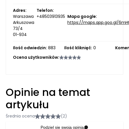
Adres:
Telefon:
Warszawa
+48503913935
Mapa google:
Arkuszowa
https://maps.app.goo.gl/6m
73/4
01-934
Ilość odwiedzin:
883
Ilość kliknięć:
0
Komen
Ocena użytkowników:
Opinie na temat
artykułu
Średnia ocena
(2)
Podziel się swoją opinią