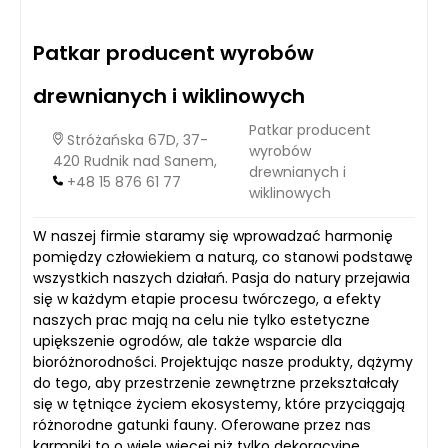
Patkar producent wyrobów
drewnianych i wiklinowych
Patkar producent
Stróżańska 67D, 37-
wyrobów
420 Rudnik nad Sanem,
drewnianych i
+48 15 876 61 77
wiklinowych
W naszej firmie staramy się wprowadzać harmonię
pomiędzy człowiekiem a naturą, co stanowi podstawę
wszystkich naszych działań. Pasja do natury przejawia
się w każdym etapie procesu twórczego, a efekty
naszych prac mają na celu nie tylko estetyczne
upiększenie ogrodów, ale także wsparcie dla
bioróżnorodności. Projektując nasze produkty, dążymy
do tego, aby przestrzenie zewnętrzne przekształcały
się w tętniące życiem ekosystemy, które przyciągają
różnorodne gatunki fauny. Oferowane przez nas
karmniki to o wiele więcej niż tylko dekoracyjne