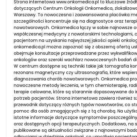
Strona internetowa www.onkomedica.pl to kluczowe źródł
dotyczących Centrum Onkologii Onkomedica, zlokalizow
Warszawy. To nowoczesna i zaawansowana placówka me
szczególności koncentruje się na diagnostyce oraz terap
nowotworowych. Onkomedica łączy w sobie najnowsze os
współczesnej medycyny z nowatorskimi technologiami, 
pacjentom na uzyskania najwyższej jakości opieki onkolog
onkomedica.pl można zapoznać się z obszerną ofertą usł
obejmuje konsultacje przeprowadzane przez wykwalifiko
onkologów oraz szeroki wachlarz nowoczesnych badań d
W centrum dostępne są techniki takie jak tomografia k
rezonans magnetyczny czy ultrasonografia, które wspier
diagnozowania chorób nowotworowych. Onkomedica pro
nowoczesne metody leczenia, w tym chemioterapię, radi
terapie celowane, które są starannie dopasowywane do 
potrzeb pacjentów. Strona internetowa zawiera również 
przewodnik dotyczący różnych typów nowotworów, co s
pomoc dla osób zmagających się z tą chorobą. Na użytk
istotne informacje dotyczące symptomów poszczególn
oraz dostępnych opcji terapeutycznych. Dodatkowo, na s
publikowane są aktualności związane z najnowszymi bada
odkryciami w dziedzinie onkologii, co umożliwia pacjento