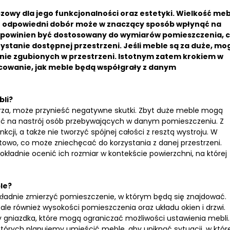
owy dla jego funkcjonalności oraz estetyki. Wielkość meb
ich odpowiedni dobór może w znaczący sposób wpłynąć na
i powinien być dostosowany do wymiarów pomieszczenia, 
stanie dostępnej przestrzeni. Jeśli meble są za duże, mo
nie zgubionych w przestrzeni. Istotnym zatem krokiem w
acowanie, jak meble będą współgrały z danym
li?
za, może przynieść negatywne skutki. Zbyt duże meble mogą
nąć na nastrój osób przebywających w danym pomieszczeniu. Z
cji, a także nie tworzyć spójnej całości z resztą wystroju. W
wo, co może zniechęcać do korzystania z danej przestrzeni.
kładnie ocenić ich rozmiar w kontekście powierzchni, na której
le?
kładnie zmierzyć pomieszczenie, w którym będą się znajdować.
, ale również wysokości pomieszczenia oraz układu okien i drzwi.
czy gniazdka, które mogą ograniczać możliwości ustawienia mebli.
tórych planujemy umieścić meble, aby uniknąć sytuacji, w które