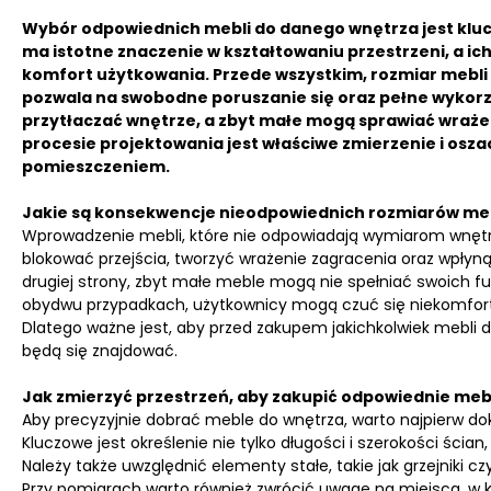
Wybór odpowiednich mebli do danego wnętrza jest klucz
ma istotne znaczenie w kształtowaniu przestrzeni, a 
komfort użytkowania. Przede wszystkim, rozmiar mebl
pozwala na swobodne poruszanie się oraz pełne wykorzy
przytłaczać wnętrze, a zbyt małe mogą sprawiać wraże
procesie projektowania jest właściwe zmierzenie i osz
pomieszczeniem.
Jakie są konsekwencje nieodpowiednich rozmiarów meb
Wprowadzenie mebli, które nie odpowiadają wymiarom wnętr
blokować przejścia, tworzyć wrażenie zagracenia oraz wpły
drugiej strony, zbyt małe meble mogą nie spełniać swoich funk
obydwu przypadkach, użytkownicy mogą czuć się niekomforto
Dlatego ważne jest, aby przed zakupem jakichkolwiek mebli do
będą się znajdować.
Jak zmierzyć przestrzeń, aby zakupić odpowiednie meb
Aby precyzyjnie dobrać meble do wnętrza, warto najpierw do
Kluczowe jest określenie nie tylko długości i szerokości ścian
Należy także uwzględnić elementy stałe, takie jak grzejniki 
Przy pomiarach warto również zwrócić uwagę na miejsca, w k