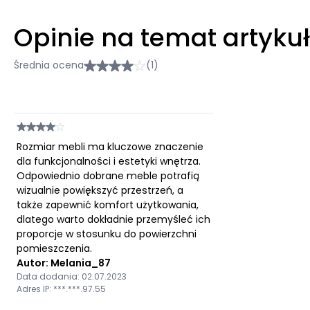
Opinie na temat artyku
Średnia ocena
(1)
Rozmiar mebli ma kluczowe znaczenie
dla funkcjonalności i estetyki wnętrza.
Odpowiednio dobrane meble potrafią
wizualnie powiększyć przestrzeń, a
także zapewnić komfort użytkowania,
dlatego warto dokładnie przemyśleć ich
proporcje w stosunku do powierzchni
pomieszczenia.
Autor: Melania_87
Data dodania: 02.07.2023
Adres IP: ***.***.97.55