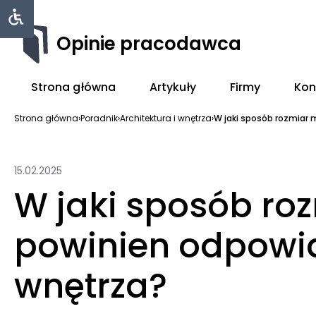
Opinie pracodawca
Strona główna
Artykuły
Firmy
Kon
Strona główna
›
Poradnik
›
Architektura i wnętrza
›
W jaki sposób rozmiar 
15.02.2025
W jaki sposób ro
powinien odpowi
wnętrza?