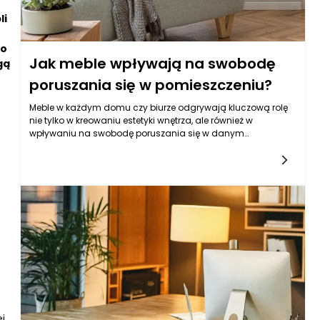
li
co
Jak meble wpływają na swobodę
gą
poruszania się w pomieszczeniu?
Meble w każdym domu czy biurze odgrywają kluczową rolę
nie tylko w kreowaniu estetyki wnętrza, ale również w
wpływaniu na swobodę poruszania się w danym
pomieszczeniu. Właściwy dobór mebli oraz ich
rozmieszczenie mogą znacząco podnieść komfort życia
mieszkańców oraz ich produktywność w miejscu pracy. W
związku z tym, zrozumienie, jak konkretne elementy
wyposażenia wpływają na przestrzeń, w której się znajdują,
staje się niezwykle istotne. Odpowiednio dobrane meble nie
tylko spełniają swoje podstawowe funkcje, ale także tworzą
otoczenie sprzyjające swobodzie ruchu.
j