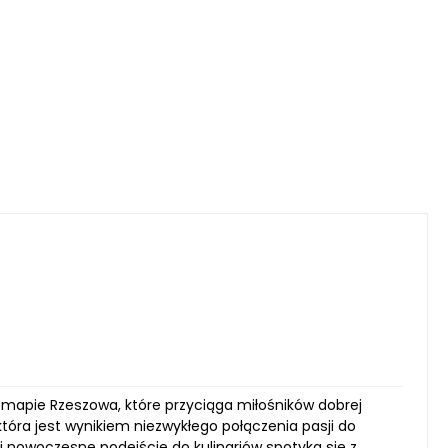
j mapie Rzeszowa, które przyciąga miłośników dobrej
tóra jest wynikiem niezwykłego połączenia pasji do
ej nowoczesne podejście do kulinariów spotyka się z