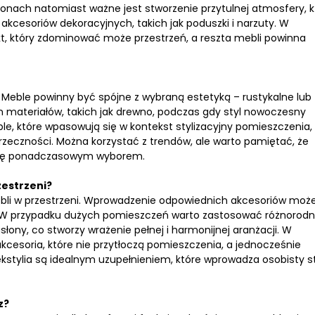
onach natomiast ważne jest stworzenie przytulnej atmosfery, k
cesoriów dekoracyjnych, takich jak poduszki i narzuty. W
nkt, który zdominować może przestrzeń, a reszta mebli powinna
. Meble powinny być spójne z wybraną estetyką – rustykalne lub
materiałów, takich jak drewno, podczas gdy styl nowoczesny
eble, które wpasowują się w kontekst stylizacyjny pomieszczenia,
zeczności. Można korzystać z trendów, ale warto pamiętać, że
c się ponadczasowym wyborem.
estrzeni?
ebli w przestrzeni. Wprowadzenie odpowiednich akcesoriów moż
bli. W przypadku dużych pomieszczeń warto zastosować różnorod
słony, co stworzy wrażenie pełnej i harmonijnej aranżacji. W
cesoria, które nie przytłoczą pomieszczenia, a jednocześnie
ekstylia są idealnym uzupełnieniem, które wprowadza osobisty st
z?