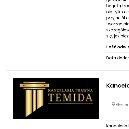
bogatą tra
nie tylko 
przyjaciół 
tworząc ni
szczegółow
się, jak n
Ilość odwi
Data dodani
Kancel
Genera
Kancelaria