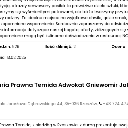
dycją, a każdy serwowany posiłek to prawdziwe dzieło sztuki, k
cieszymy się wyśmienitymi potrawami, ale także tworzymy przytu
czy rodziny. To idealne miejsce na wyjątkowe chwile, gdzie smak,
ezapomniane wspomnienia. Serdecznie zapraszamy do odwiedzeni
e informacje dotyczące naszej bogatej oferty, zbliżających się 
iezapomniane mogą być kulinarne doświadczenia w restauracji 
edzin:
529
Ilość kliknięć:
2
Ocena:
a: 13.02.2025
aria Prawna Temida Adwokat Gniewomir Ja
ła Jarosława Dąbrowskiego 44, 35-036 Rzeszów,
+48 724 47
 Prawna Temida, z siedzibą w Rzeszowie, z dumą prezentuje swo