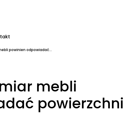
takt
mebli powinien odpowiadać...
zmiar mebli
adać powierzchni