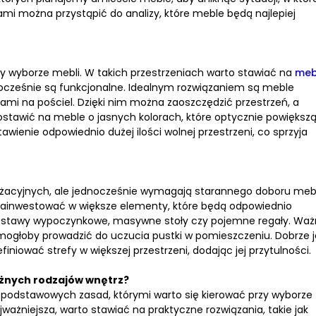
mi można przystąpić do analizy, które meble będą najlepiej
 wyborze mebli. W takich przestrzeniach warto stawiać na
meb
dnocześnie są funkcjonalne. Idealnym rozwiązaniem są meble
ikami na pościel. Dzięki nim można zaoszczędzić przestrzeń, a
stawić na meble o jasnych kolorach, które optycznie powiększ
wienie odpowiednio dużej ilości wolnej przestrzeni, co sprzyja
anżacyjnych, ale jednocześnie wymagają starannego doboru mebl
o zainwestować w większe elementy, które będą odpowiednio
zestawy wypoczynkowe, masywne stoły czy pojemne regały. Waż
 mogłoby prowadzić do uczucia pustki w pomieszczeniu. Dobrze j
iować strefy w większej przestrzeni, dodając jej przytulności.
óżnych rodzajów wnętrz?
ka podstawowych zasad, którymi warto się kierować przy wyborze
jważniejsza, warto stawiać na praktyczne rozwiązania, takie jak