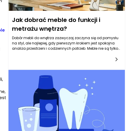
Jak dobrać meble do funkcji i
metrażu wnętrza?
le
Dobór mebli do wnętrza zazwyczaj zaczyna się od pomysłu
na styl, ale najlepiej, gdy pierwszym krokiem jest spokojna
ą
analiza przestrzeni i codziennych potrzeb. Meble nie są tylko
elementem dekoracyjnym – to one decydują, czy w
mieszkaniu da się wygodnie poruszać, gdzie odkładasz
rzeczy, jak odpoczywasz i czy łatwo utrzymać porządek. W
praktyce warto spojrzeć na pomieszczenie jak na scenę z
konkretnymi „zadaniami”: odpoczynek, praca,
i,
przechowywanie, wspólne posiłki, a czasem także zabawa
dzieci czy przyjmowanie gości. Kiedy te funkcje są jasno
nazwane, łatwiej dobrać meble tak, aby nie przeszkadzały w
ne,
codziennym rytmie. Równie ważny jest metraż i proporcje – w
est
małym mieszkaniu zbyt masywne meble zabierają
przestrzeń wizualnie i komunikacyjnie, a w dużym wnętrzu
zbyt drobne meble potrafią „zgubić się” i wprowadzić
wrażenie przypadkowości. Dobrą zasadą jest planowanie
układu mebli od największych elementów, bo one
wyznaczają strefy i przejścia. Warto też myśleć o spójności: