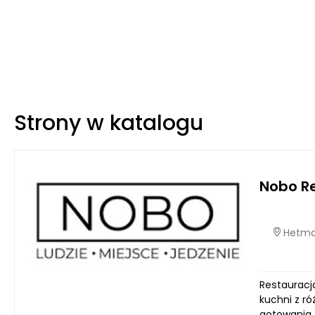
Strony w katalogu
Nobo R
Hetmań
Restauracja
kuchni z ró
gotowania z