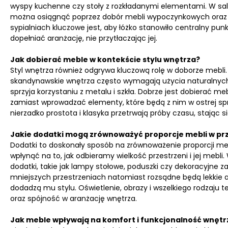
wyspy kuchenne czy stoły z rozkładanymi elementami. W sal
można osiągnąć poprzez dobór mebli wypoczynkowych oraz ak
sypialniach kluczowe jest, aby łóżko stanowiło centralny pu
dopełniać aranżację, nie przytłaczając jej.
Jak dobierać meble w kontekście stylu wnętrza?
Styl wnętrza również odgrywa kluczową rolę w doborze mebli
skandynawskie wnętrza często wymagają użycia naturalnych 
sprzyja korzystaniu z metalu i szkła. Dobrze jest dobierać m
zamiast wprowadzać elementy, które będą z nim w ostrej spr
nierzadko prostota i klasyka przetrwają próby czasu, stają
Jakie dodatki mogą zrównoważyć proporcje mebli w prz
Dodatki to doskonały sposób na zrównoważenie proporcji m
wpłynąć na to, jak odbieramy wielkość przestrzeni i jej me
dodatki, takie jak lampy stołowe, poduszki czy dekoracyjne za
mniejszych przestrzeniach natomiast rozsądne będą lekkie ak
dodadzą mu stylu. Oświetlenie, obrazy i wszelkiego rodzaju t
oraz spójność w aranżację wnętrza.
Jak meble wpływają na komfort i funkcjonalność wnętr