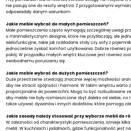
nie pasują one do reszty wnętrza. Z przygotowanymi wymiara
odpowiadały danym warunkom.
Jakie meble wybrać do małych pomieszczeń?
Małe pomieszczenia często wymagają szczególnej uwagi przy
o minimalistycznym designie, które nie przytłaczają, ale je
wielofunkcyjne, takie jak rozkładane stoły czy sofy z pojemn
jednocześnie zyskać komfort użytkowania. Dobrze również po
pokój. W przypadku małych wnętrz kluczowe jest również zosta
swobodnemu poruszaniu się.
Jakie meble wybrać do dużych pomieszczeń?
Duże przestrzenie stwarzają znacznie więcej możliwości ar
aby nie stracić spójności i harmonii. W takim wnętrzu wart
proporcjonalne do powierzchni. Mogą to być rozbudowane 
aby meble nie były rozmieszczone zbyt daleko od siebie, co
także używać dywanów i innych dodatków, które pomogą zdefin
Jakie zasady należy stosować przy wyborze mebli do r
W zależności od charakterystyki pomieszczenia, istnieje kil
mebli. W kuchniach i jadalniach, gdzie funkcjonalność jest na