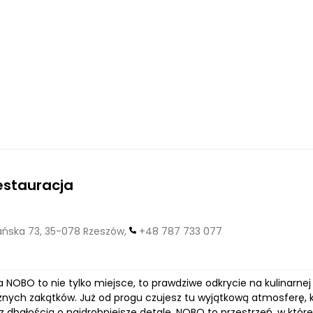
estauracja
ska 73, 35-078 Rzeszów,
+48 787 733 077
 NOBO to nie tylko miejsce, to prawdziwe odkrycie na kulinarne
żnych zakątków. Już od progu czujesz tu wyjątkową atmosferę, k
 dbałością o najdrobniejsze detale. NOBO to przestrzeń, w któr