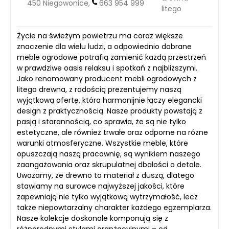
450 Niegowonice,
663 954 999
litego
Życie na świeżym powietrzu ma coraz większe
znaczenie dla wielu ludzi, a odpowiednio dobrane
meble ogrodowe potrafią zamienić każdą przestrzeń
w prawdziwe oasis relaksu i spotkań z najbliższymi.
Jako renomowany producent mebli ogrodowych z
litego drewna, z radością prezentujemy naszą
wyjątkową ofertę, która harmonijnie łączy elegancki
design z praktycznością. Nasze produkty powstają z
pasją i starannością, co sprawia, że są nie tylko
estetyczne, ale również trwałe oraz odporne na różne
warunki atmosferyczne. Wszystkie meble, które
opuszczają naszą pracownię, są wynikiem naszego
zaangażowania oraz skrupulatnej dbałości o detale.
Uważamy, że drewno to materiał z duszą, dlatego
stawiamy na surowce najwyższej jakości, które
zapewniają nie tylko wyjątkową wytrzymałość, lecz
także niepowtarzalny charakter każdego egzemplarza.
Nasze kolekcje doskonale komponują się z