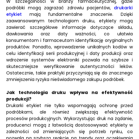
W szczególności w branży farmaceutycznej, gdzie
podróbki mogą zagrażać zdrowiu pacjentów,
drukarki
etykiet
mają fundamentalne znaczenie. Dzięki
zaawansowanym technologiom druku, etykiety mogą
zawierać szczegółowe informacje dotyczące składu,
dawkowania oraz daty ważności, co ułatwia
konsumentom i farmaceutom identyfikację oryginalnych
produktów. Ponadto, wprowadzenie unikalnych kodów w
celu identyfikacji serii produkcyjnej i daty produkcji oraz
wdrożenie systemów elektroniki pozwala na szybsze i
skuteczniejsze weryfikowanie autentyczności leków.
Ostatecznie, takie praktyki przyczyniają się do znacznego
zmniejszenia ryzyka nieświadomego zakupu podróbek.
Jak technologia druku wpływa na efektywność
produkcji?
Drukarki etykiet nie tylko wspomagają ochronę przed
podróbkami, ale również zwiększają efektywność
procesów produkcyjnych. Wykorzystując druk na żądanie,
producenci mogą z łatwością dostosowywać etykiety w
zależności od zmieniających się potrzeb rynku, co
pozwala na szybszą reakcję na trendy oraz oczekiwania