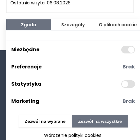
Ostatnia wizyta: 06.08.2026
Zgoda
Szczegóły
O plikach cookie
Niezbędne
Preferencje
Brak
O nas
Kontakt
Statystyka
Polityka prywatności
(RODO. Cookies)
Marketing
Brak
Zezwól na wybrane
Zezwól na wszystkie
Wdrożenie polityki cookies:
©2025 Realizacja
strony www
: Technetium.pl