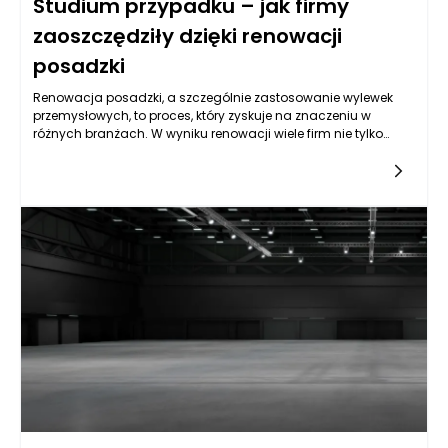
Studium przypadku – jak firmy
zaoszczędziły dzięki renowacji
posadzki
Renowacja posadzki, a szczególnie zastosowanie wylewek
przemysłowych, to proces, który zyskuje na znaczeniu w
różnych branżach. W wyniku renowacji wiele firm nie tylko
poprawiło estetykę swoich obiektów, ale także osiągnęło
znaczące oszczędności finansowe. Wiele przedsiębiorstw
staje przed wyzwaniem konserwacji lub wymiany starych
posadzek, które zaczynają wpływać na efektywność pracy,
bezpieczeństwo pracowników oraz całokształt
funkcjonowania zakładów. Możliwość zaoszczędzenia
poprzez inwestycję w nowoczesne wylewki przemysłowe może
przyczynić się do znacznej poprawy jakości oraz obniżenia
kosztów operacyjnych.