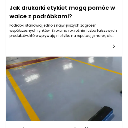
Jak drukarki etykiet mogą pomóc w
walce z podróbkami?
Podróbki stanowią jedno z największych zagrożeń
współczesnych rynków. Z roku na rok rośnie liczba fałszywych
produktów, które wpływają nie tylko na reputację marek, ale
również na gospodarki krajowe. W wyniku tego zjawiska firmy
tracą miliardy dolarów, co negatywnie oddziałuje na ich
stabilność finansową i rozwój. Konsumenci, z kolei, stają się
ofiarami produktów o niskiej jakości, które mogą mieć
negatywne skutki zdrowotne czy bezpieczeństwa. Nawet
najbardziej renomowane marki, które zainwestowały w
budowanie swojej reputacji przez lata, stają przed poważnym
wyzwaniem związanym z ochroną swoich produktów przed
podróbkami. Aby stawić czoła temu zjawisku, kluczową rolę
odgrywa technologia, w tym innowacyjne rozwiązania, jakimi
są drukarki etykiet, które stają się niezastąpionym narzędziem
w walce z fałszerstwami.