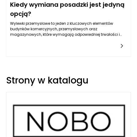
Kiedy wymiana posadzki jest jedyną
opcją?
Wylewki przemysłowe to jeden z kluczowych elementów
budynków komercyjnych, przemysłowych oraz
magazynowych, które wymagają odpowiedniej trwałości i
funkcjonalności podłoża. Z czasem, w wyniku użytkowania,
wylewki te mogą ulegać uszkodzeniom, co prowadzi do
poważnych problemów środowiskowych oraz
funkcjonalnych. Kiedy zatem wymiana posadzki staje się
jedynym rozwiązaniem, aby przywrócić integralność i jakość
podłoża?
Strony w katalogu