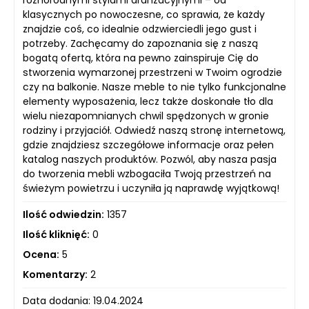
różnorodnymi stylami aranżacyjnymi – od
klasycznych po nowoczesne, co sprawia, że każdy
znajdzie coś, co idealnie odzwierciedli jego gust i
potrzeby. Zachęcamy do zapoznania się z naszą
bogatą ofertą, która na pewno zainspiruje Cię do
stworzenia wymarzonej przestrzeni w Twoim ogrodzie
czy na balkonie. Nasze meble to nie tylko funkcjonalne
elementy wyposażenia, lecz także doskonałe tło dla
wielu niezapomnianych chwil spędzonych w gronie
rodziny i przyjaciół. Odwiedź naszą stronę internetową,
gdzie znajdziesz szczegółowe informacje oraz pełen
katalog naszych produktów. Pozwól, aby nasza pasja
do tworzenia mebli wzbogaciła Twoją przestrzeń na
świeżym powietrzu i uczyniła ją naprawdę wyjątkową!
Ilość odwiedzin:
1357
Ilość kliknięć:
0
Ocena:
5
Komentarzy:
2
Data dodania: 19.04.2024