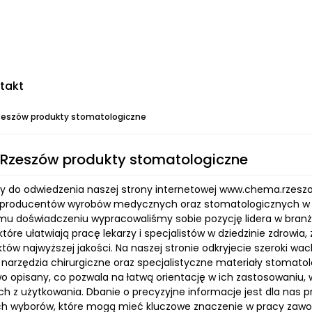
takt
eszów produkty stomatologiczne
Rzeszów produkty stomatologiczne
 do odwiedzenia naszej strony internetowej www.chema.rzeszow.
producentów wyrobów medycznych oraz stomatologicznych w Pols
emu doświadczeniu wypracowaliśmy sobie pozycję lidera w bra
które ułatwiają pracę lekarzy i specjalistów w dziedzinie zdrow
tów najwyższej jakości. Na naszej stronie odkryjecie szeroki wa
narzędzia chirurgiczne oraz specjalistyczne materiały stomato
o opisany, co pozwala na łatwą orientację w ich zastosowaniu,
ch z użytkowania. Dbanie o precyzyjne informacje jest dla nas 
 wyborów, które mogą mieć kluczowe znaczenie w pracy zawodow