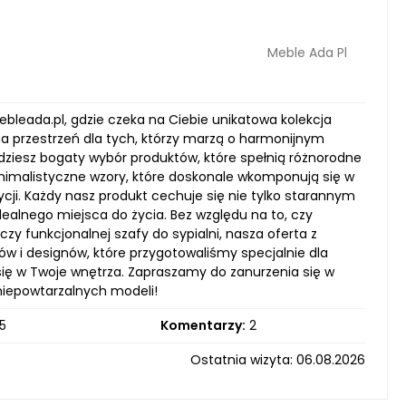
Meble Ada Pl
leada.pl, gdzie czeka na Ciebie unikatowa kolekcja
lna przestrzeń dla tych, którzy marzą o harmonijnym
dziesz bogaty wybór produktów, które spełnią różnorodne
nimalistyczne wzory, które doskonale wkomponują się w
ycji. Każdy nasz produkt cechuje się nie tylko starannym
ealnego miejsca do życia. Bez względu na to, czy
zy funkcjonalnej szafy do sypialni, nasza oferta z
lów i designów, które przygotowaliśmy specjalnie dla
 się w Twoje wnętrza. Zapraszamy do zanurzenia się w
 niepowtarzalnych modeli!
5
Komentarzy:
2
Ostatnia wizyta: 06.08.2026