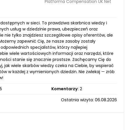
Platforma Compensation UK Net
 dostępnych w sieci. To prawdziwa skarbnica wiedzy i
lnych usług w dziedzinie prawa, ubezpieczeń oraz
ie nie tylko znajdziesz szczegółowe opisy oferentów, ale
 Możemy zapewnić Cię, że nasze zasoby zostały
dpowiednich specjalistów, którzy najlepiej
ebie wiele wartościowych informacji oraz narzędzi, które
omości stanie się znacznie prostsze. Zachęcamy Cię do
 jak wiele skarbów wiedzy czeka na Ciebie, by wspierać
w w każdej z wymienionych dziedzin. Nie zwlekaj — zrób
w!
5
Komentarzy:
2
Ostatnia wizyta: 06.08.2026