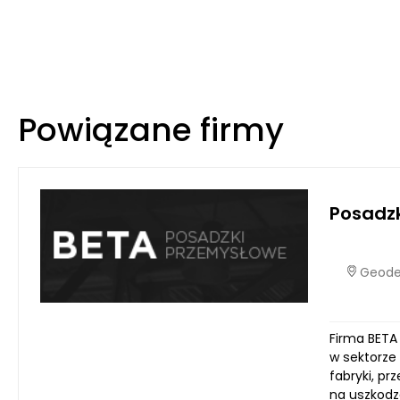
Powiązane firmy
Posadz
Geodet
Firma BETA 
w sektorze
fabryki, p
na uszkodz