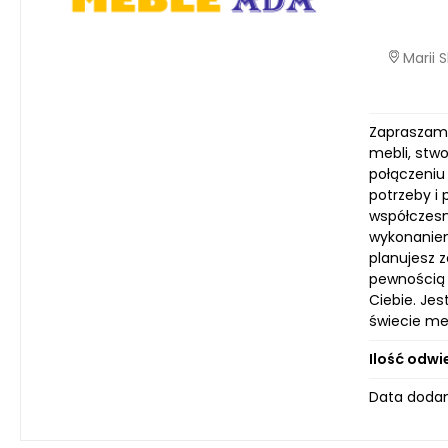
Marii 
Zapraszamy
mebli, stwo
połączeniu
potrzeby i
współczesne
wykonaniem
planujesz z
pewnością C
Ciebie. Jes
świecie meb
Ilość odwi
Data dodan