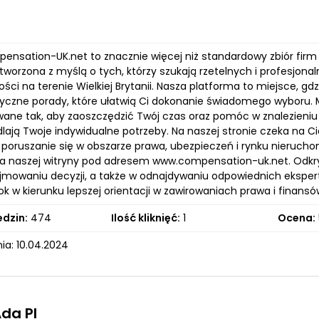
pensation-UK.net to znacznie więcej niż standardowy zbiór firm
tworzona z myślą o tych, którzy szukają rzetelnych i profesjona
ci na terenie Wielkiej Brytanii. Nasza platforma to miejsce, gdz
tyczne porady, które ułatwią Ci dokonanie świadomego wyboru.
wane tak, aby zaoszczędzić Twój czas oraz pomóc w znalezieniu o
lają Twoje indywidualne potrzeby. Na naszej stronie czeka na Ci
e poruszanie się w obszarze prawa, ubezpieczeń i rynku nieruch
a naszej witryny pod adresem www.compensation-uk.net. Odkryj,
jmowaniu decyzji, a także w odnajdywaniu odpowiednich ekspertó
ok w kierunku lepszej orientacji w zawirowaniach prawa i finansó
edzin:
474
Ilość kliknięć:
1
Ocena:
ia: 10.04.2024
da Pl