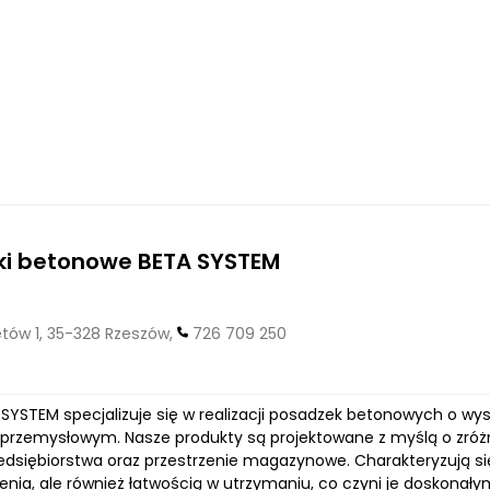
ki betonowe BETA SYSTEM
ów 1, 35-328 Rzeszów,
726 709 250
SYSTEM specjalizuje się w realizacji posadzek betonowych o wyso
 przemysłowym. Nasze produkty są projektowane z myślą o zróżn
rzedsiębiorstwa oraz przestrzenie magazynowe. Charakteryzują si
enia, ale również łatwością w utrzymaniu, co czyni je doskona