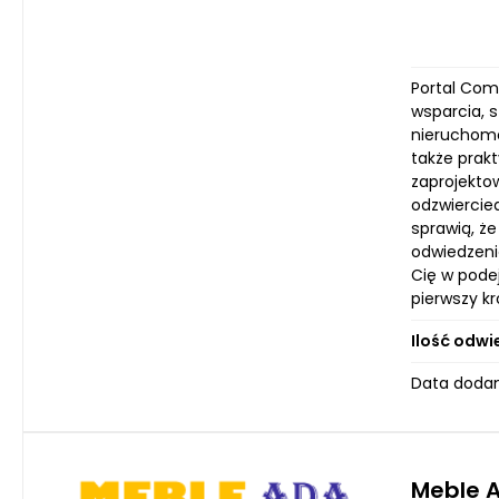
Portal Com
wsparcia, s
nieruchomoś
także prak
zaprojekto
odzwiercied
sprawią, ż
odwiedzeni
Cię w pode
pierwszy kr
Ilość odwi
Data dodan
Meble A