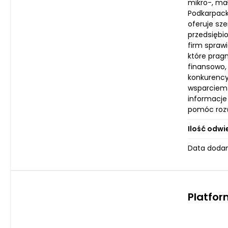
mikro-, ma
Podkarpack
oferuje sz
przedsiębi
firm sprawi
które pragn
finansowo, 
konkurency
wsparciem 
informacje
pomóc rozwi
Ilość odwi
Data dodan
Platfo