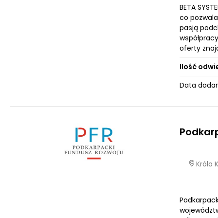
BETA SYSTE
co pozwala
pasją podc
współpracy
oferty znaj
Ilość odwi
Data dodan
Podkar
Króla 
Podkarpacki
województw