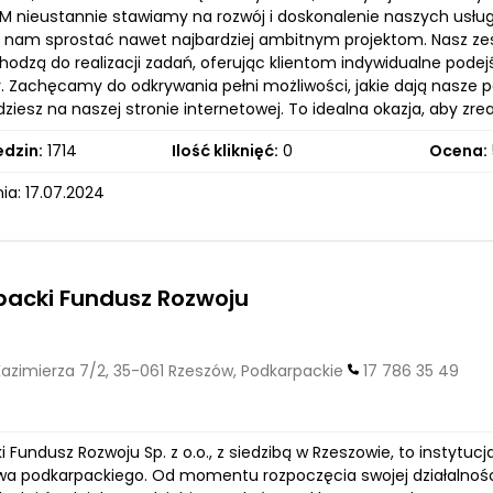
M nieustannie stawiamy na rozwój i doskonalenie naszych usłu
 nam sprostać nawet najbardziej ambitnym projektom. Nasz zesp
hodzą do realizacji zadań, oferując klientom indywidualne pode
. Zachęcamy do odkrywania pełni możliwości, jakie dają nasze p
dziesz na naszej stronie internetowej. To idealna okazja, aby z
edzin:
1714
Ilość kliknięć:
0
Ocena:
ia: 17.07.2024
packi Fundusz Rozwoju
Kazimierza 7/2, 35-061 Rzeszów, Podkarpackie
17 786 35 49
 Fundusz Rozwoju Sp. z o.o., z siedzibą w Rzeszowie, to instytuc
a podkarpackiego. Od momentu rozpoczęcia swojej działalności