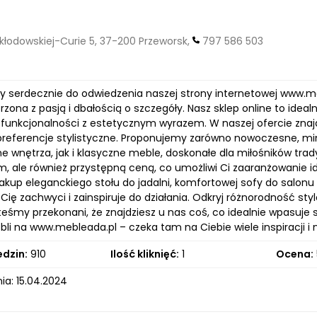
Skłodowskiej-Curie 5, 37-200 Przeworsk,
797 586 503
 serdecznie do odwiedzenia naszej strony internetowej www.meb
rzona z pasją i dbałością o szczegóły. Nasz sklep online to idea
 funkcjonalności z estetycznym wyrazem. W naszej ofercie znaj
 preferencje stylistyczne. Proponujemy zarówno nowoczesne, mi
 wnętrza, jak i klasyczne meble, doskonałe dla miłośników trad
, ale również przystępną ceną, co umożliwi Ci zaaranżowanie id
akup eleganckiego stołu do jadalni, komfortowej sofy do salonu c
ię zachwyci i zainspiruje do działania. Odkryj różnorodność sty
teśmy przekonani, że znajdziesz u nas coś, co idealnie wpasuje
li na www.mebleada.pl – czeka tam na Ciebie wiele inspiracji i
edzin:
910
Ilość kliknięć:
1
Ocena:
ia: 15.04.2024