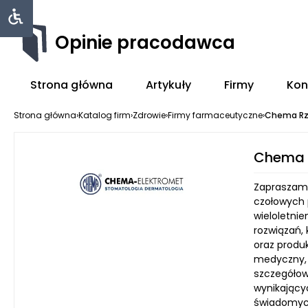
Opinie pracodawca
Strona główna
Artykuły
Firmy
Kon
Strona główna
›
Katalog firm
›
Zdrowie
›
Firmy farmaceutyczne
›
Chema Rz
Chema 
Zapraszamy
czołowych 
wieloletni
rozwiązań, 
oraz produk
medyczny, 
szczegółow
wynikający
świadomych