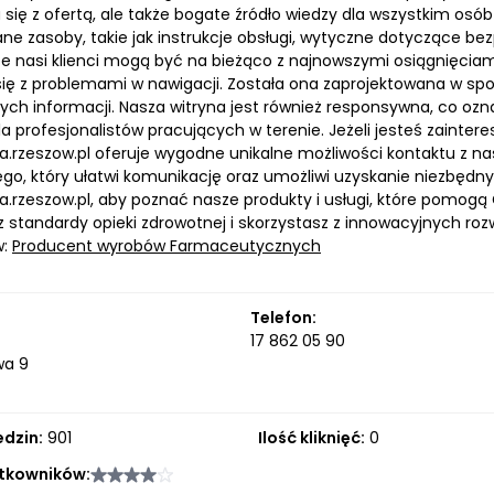
 się z ofertą, ale także bogate źródło wiedzy dla wszystkim o
ne zasoby, takie jak instrukcje obsługi, wytyczne dotyczące bez
że nasi klienci mogą być na bieżąco z najnowszymi osiągnięciami
się z problemami w nawigacji. Została ona zaprojektowana w sp
cych informacji. Nasza witryna jest również responsywna, co ozn
la profesjonalistów pracujących w terenie. Jeżeli jesteś zaint
rzeszow.pl oferuje wygodne unikalne możliwości kontaktu z n
o, który ułatwi komunikację oraz umożliwi uzyskanie niezbędnych
rzeszow.pl, aby poznać nasze produkty i usługi, które pomogą
z standardy opieki zdrowotnej i skorzystasz z innowacyjnych r
w:
Producent wyrobów Farmaceutycznych
Telefon:
17 862 05 90
wa 9
edzin:
901
Ilość kliknięć:
0
tkowników: