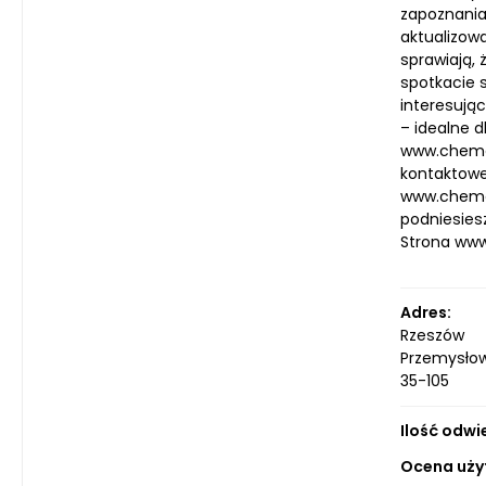
zapoznania
aktualizowa
sprawiają, 
spotkacie 
interesują
– idealne d
www.chema.
kontaktoweg
www.chema.
podniesies
Strona ww
Adres:
Rzeszów
Przemysło
35-105
Ilość odwi
Ocena uży