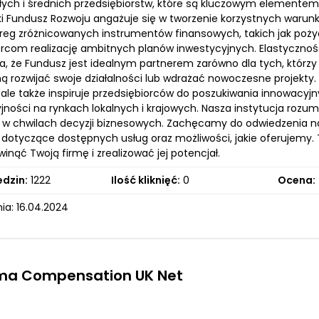
łych i średnich przedsiębiorstw, które są kluczowym elementem 
i Fundusz Rozwoju angażuje się w tworzenie korzystnych warunków
ereg zróżnicowanych instrumentów finansowych, takich jak pożyc
orcom realizację ambitnych planów inwestycyjnych. Elastyczn
a, że Fundusz jest idealnym partnerem zarówno dla tych, którzy p
ą rozwijać swoje działalności lub wdrażać nowoczesne projekty.
ale także inspiruje przedsiębiorców do poszukiwania innowacyjn
jności na rynkach lokalnych i krajowych. Nasza instytucja rozu
w chwilach decyzji biznesowych. Zachęcamy do odwiedzenia nas
 dotyczące dostępnych usług oraz możliwości, jakie oferujemy. 
nąć Twoją firmę i zrealizować jej potencjał.
edzin:
1222
Ilość kliknięć:
0
Ocena:
ia: 16.04.2024
rma Compensation UK Net